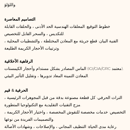
واللؤلؤ.
التصاميم المعاصرة
خطوط التوقيع: المعلقات الهندسية الحد الأدنى ، والحلقات القابلة
للتكديس ، والسحر القابل للتخصيص.
الفنية البيان: قطع جريئة مع المعادن المختلطة ، والتشطيبات المحلية ،
وترتيبات الأحجار الكريمة الطليعة.
الرفاهية الأخلاقية
الماس المصادر بشكل مستدام وأحجار الكيمستات (IGI/GIA/GRC معتمد).
المعادن الثمينة المعاد تدويرها ، وتقليل التأثير البيئي.
الحرفية & قيم
التراث الحرفي: كل قطعة مصنوعة بدقة من قبل المجوهرات الرئيسية ،
مزج التقنيات التقليدية مع التكنولوجيا المتطورة.
التخصيص: خدمات مخصصة للنقوش المخصصة ، واختيار الأحجار الكريمة ،
والتصميمات الفريدة من نوعها.
رعاية مدى الحياة: التنظيف المجاني ، والإصلاحات ، وشهادات الأصالة.