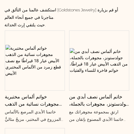
استكشف عالمنا من التألق في [Goldstones Jewelry] أو قم بزيارة
متاجرنا في جميع أنحاء العالم.
حيث يلتقي إرث الحداثة.
خاتم ألماس نصف أبدي من
خواتم ألماس مختبرية
جولدستونز، مجوهرات بالجملة،
مجوهرات نسائية من الذهب
من الذهب الأبيض عيار 18
الأبيض عيار 18 قيراطًا مع
ارتقِ بمجموعة مجوهراتك مع
خاتمنا الأبدي المرصع بالألماس
قيراطًا، خواتم فاخرة للنساء
نصف قطع زمرد من الألماس
خاتمنا الأبدي المصنوع بإتقان من
المزروع في المختبر، مزيجٌ مثاليٌّ
والفتيات
المختبري الأبيض
الذهب عيار 18 قيراطًا والمرصّع
من الأناقة الخالدة والفخامة