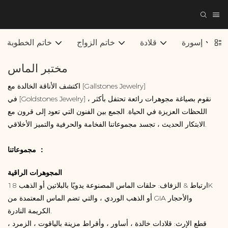
إسورة
قلادة
خاتم الزواج
خاتم الخطوبة
مختبر الماس
اكتشف الأناقة الخالدة مع [Gallstones Jewelry]
في [Goldstones Jewelry] ، نقوم بصياغة مجوهرات رائعة تحتفل بأكثر
اللحظات العزيزة في الحياة. الجمع بين الفنون التي تعود إلى قرون مع
الابتكار الحديث ، تجسد مجموعاتنا الفخامة والحرفية والتميز الأخلاقي.
مجموعاتنا ：
المجوهرات الراقية
ارتباط & الزفاف: حلقات الماس المصنوعة يدويًا بالبلاتين أو الذهب 18K
أو الذهب الوردي ، والتي تضم الماس المعتمدة من GIA والأحجار
الكريمة النادرة.
قطع الإرث: قلادات خالدة ، أساور ، وأقراط مزينة بالياقوت ، الزمرد ،