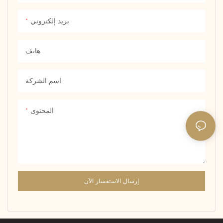
والمناسبات المختلفة. الاستخدام
المادي 14/18 كيلو متر ، يتمتع به
بريد إلكتروني
صلابة جيدة ومتانة ، ولا يمكن أن
يكون عرضة للتشوه أو التآكل.
هاتف
اسم الشركة
المحتوى
إرسال الاستفسار الآن