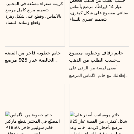
على إطلالتك اليومية، فإن هذا
الخاتم يُقدّم لكِ جمالًا وقيمة لا مثيل
لهما.
خاتم زفاف وخطوبة مصنوع
خاتم خطوبة فاخر من الفضة
حسب الطلب من الذهب
الخالصة عيار 925 مرصع
الخالص عيار 14 قيراطًا،
بأحجار كريمة صفراء مصنّعة
أضفي لمسة من الرقي على
مرصع بألماس صناعي مقطوع
في المختبر، بتصميم مربع
إطلالتك مع خاتم الألماس المرصع
على شكل كمثرى، بتصميم
كامل مرصع بالألماس، وقطع
بإطار. صُنع هذا الخاتم الخالد بدقة
عصري للنساء
على شكل زهرة وقطع وسادة،
متناهية من الذهب الأبيض عيار 14
للنساء
قيراطًا، ويتميز بألماسة براقة بقطع
الكمثرى (0.145 قيراط) مثبتة
بأناقة في إطار عصري. يتميز هذا
الخاتم بتصميمه الأنيق والمتعدد
الاستخدامات، مما يجعله مثاليًا