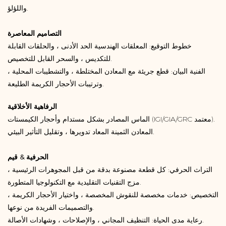
واللؤلؤ.
التصاميم المعاصرة
خطوط التوقيع: المعلقات الهندسية الحد الأدنى ، والحلقات القابلة
للتكديس ، والسحر القابل للتخصيص.
الفنية البيان: قطع جريئة مع المعادن المختلطة ، والتشطيبات المحلية ،
وترتيبات الأحجار الكريمة الطليعة.
الرفاهية الأخلاقية
الماس المصادر بشكل مستدام وأحجار الكيمستات (IGI/GIA/GRC معتمد).
المعادن الثمينة المعاد تدويرها ، وتقليل التأثير البيئي.
الحرفية & قيم
التراث الحرفي: كل قطعة مصنوعة بدقة من قبل المجوهرات الرئيسية ،
مزج التقنيات التقليدية مع التكنولوجيا المتطورة.
التخصيص: خدمات مخصصة للنقوش المخصصة ، واختيار الأحجار الكريمة ،
والتصميمات الفريدة من نوعها.
رعاية مدى الحياة: التنظيف المجاني ، والإصلاحات ، وشهادات الأصالة.