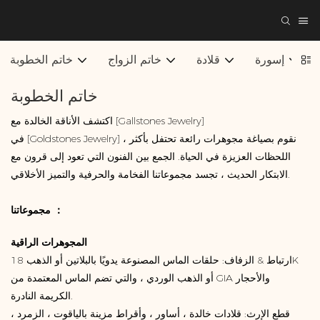
إسورة
قلادة
خاتم الزواج
خاتم الخطوبة
خاتم الخطوبة
اكتشف الأناقة الخالدة مع [Gallstones Jewelry]
في [Goldstones Jewelry] ، نقوم بصياغة مجوهرات رائعة تحتفل بأكثر
اللحظات العزيزة في الحياة. الجمع بين الفنون التي تعود إلى قرون مع
الابتكار الحديث ، تجسد مجموعاتنا الفخامة والحرفية والتميز الأخلاقي.
مجموعاتنا ：
المجوهرات الراقية
ارتباط & الزفاف: حلقات الماس المصنوعة يدويًا بالبلاتين أو الذهب 18K
أو الذهب الوردي ، والتي تضم الماس المعتمدة من GIA والأحجار
الكريمة النادرة.
قطع الإرث: قلادات خالدة ، أساور ، وأقراط مزينة بالياقوت ، الزمرد ،