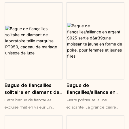
clos. Confectionnée avec soin
offre une beauté et une valeur
pochette carrée.
taille poire, design
en or blanc 14 carats, cette
incomparables.
tendance pour femme
pièce intemporelle met en
valeur un diamant taille poire
(0,145 ct) étincelant,
élégamment serti dans un clos
moderne. Chic et polyvalente,
elle est parfaite pour une allure
sophistiquée au quotidien
comme pour les grandes
occasions. Affirmez votre style
avec subtilité et élégance.
Bague de fiançailles
Bague de
solitaire en diamant de
fiançailles/alliance en
laboratoire taille
argent S925 sertie
Cette bague de fiançailles
Pierre précieuse jaune
marquise PT950,
d'une moissanite jaune
exquise met en valeur un
éclatante. La grande pierre
cadeau de mariage
en forme de poire, pour
magnifique diamant taille
centrale jaune, au regard
unisexe de luxe
femmes et jeunes filles.
coussin, élégamment serti par
captivant, imite l'éclat
un sertissage classique à
flamboyant d'un diamant