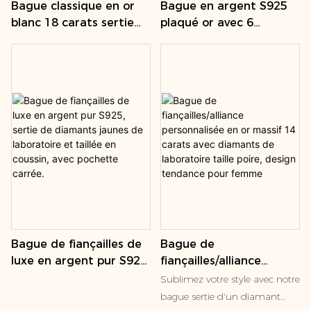
Bague en argent S925
Bague classique en or
allure véritablement luxueuse.
anniversaire ou comme pièce
durabilité supérieure et une
plaqué or avec 6
blanc 18 carats sertie
Sertie sur un anneau en or
intemporelle pour enrichir
finition luxueuse. Nos pierres
émeraudes de 6 x 6
de moissanite, avec
blanc 18 carats massif, cette
votre collection de bijoux de
Paraiba sont créées de
mm, bague tour de
trois rangs de
bague allie durabilité, élégance
luxe.
manière durable en
sucre, cadeau idéal pour
moissanite et une
et qualité, un véritable
laboratoire, offrant les mêmes
une fiançailles ou un
rotation pour femme.
investissement. Chaque rubis
couleurs éclatantes et les
anniversaire.
de laboratoire est créé avec
mêmes propriétés physiques
minutie pour reproduire le
que la tourmaline Paraiba
processus de formation
naturelle, mais avec une clarté
naturel, garantissant une clarté
parfaite et sans aucun
parfaite, une couleur uniforme
problème éthique.
et un impact éthique
irréprochable. Que vous
recherchiez une bague de
Bague de fiançailles de
Bague de
fiançailles, un cadeau
luxe en argent pur S925,
fiançailles/alliance
d'anniversaire unique ou un
sertie de diamants
personnalisée en or
Sublimez votre style avec notre
bijou d'exception pour un luxe
jaunes de laboratoire et
massif 14 carats avec
bague sertie d'un diamant
quotidien, cette bague vous
taillée en coussin, avec
diamants de laboratoire