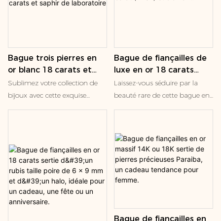
Bague trois pierres en
Bague de fiançailles de
or blanc 18 carats et
luxe en or 18 carats
saphir de laboratoire,
avec saphir rose taille
Sublimez votre collection de
Laissez-vous séduire par la
saphir bleu royal taille
poire de 1 carat (VVS2)
bijoux avec cette exquise
beauté rare de cette bague en
coussin, alliance en or 18
et diamant.
bague en or blanc 18 carats
or 18 carats ornée d'un saphir
carats et saphir de
sertie d'un saphir de
rose de laboratoire. Au centre,
laboratoire
laboratoire. La pièce maîtresse
un saphir rose en forme de
est un magnifique saphir de
poire à couper le souffle, d'une
laboratoire taille coussin, d'un
couleur intense et vibrante,
bleu royal intense et iconique,
offre un éclat exceptionnel. Le
la teinte la plus recherchée
halo délicat de micro-pavés
parmi les saphirs naturels.
sertis autour du saphir crée
Encadrée de deux pierres
une silhouette étincelante,
d'accent taille baguette, cette
Bague de fiançailles en
sublimant son allure luxueuse.