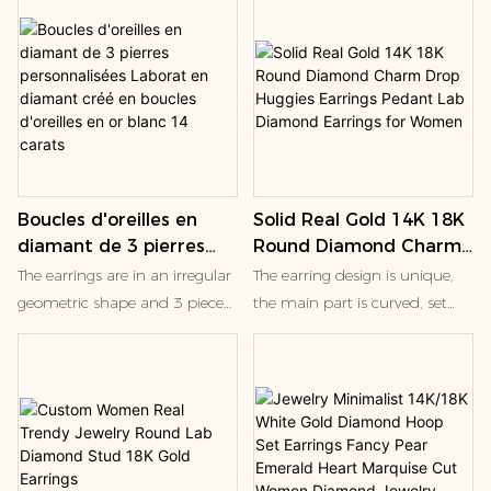
Elles apportent une touche
de l'amour ; L'éclat du
d'élégance à toutes vos tenues,
diamant symbolise la ferveur
grâce à leurs fermoirs à friction
de l'amour ; L'unicité des
assurant une sécurité
diamants symbolise
optimale.
l'exclusivité de l'amour
Boucles d'oreilles en
Solid Real Gold 14K 18K
diamant de 3 pierres
Round Diamond Charm
personnalisées Laborat
Drop Huggies Earrings
The earrings are in an irregular
The earring design is unique,
en diamant créé en
Pedant Lab Diamond
geometric shape and 3 piece
the main part is curved, set
boucles d'oreilles en or
Earrings for Women
princess cut lab grown
with a row of small diamonds,
blanc 14 carats
diamonds . Stud earrings are a
and at the end of the hanging
common type of jewelry that
a larger round diamond.This
can add elegance to the
type of earrings is kind of fine
wearer. These geometric and
jewelry, often made of precious
jewel-studded stud earrings
metals with diamonds or