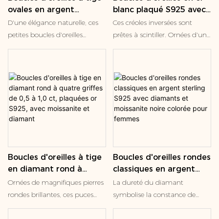
ovales en argent
blanc plaqué S925 avec
sterling 925 et oxyde de
moissanite, nouveau
D'une élégance naturelle, ces
Ces créoles inversées sont
zirconium bleu rubis
design pour femme,
petites boucles d'oreilles
prêtes à scintiller. Ornées d'une
cadeau de fiançailles,
associent des émeraudes
rangée de diamants
mariage
rondes éclatantes à un halo de
synthétiques et fixées par des
diamants brillants, sertis sur
fermoirs à friction pour un
platine. Expression délicate du
confort optimal, elles pèsent
motif Tournesol emblématique
0,5 carat et sont fabriquées en
de Harry Winston, elles
plaqué or S925 18 carats pour
apportent douceur et éclat aux
un style absolu.
oreilles.
Boucles d'oreilles à tige
Boucles d'oreilles rondes
en diamant rond à
classiques en argent
quatre griffes de 0,5 à
sterling S925 avec
Ornées de magnifiques pierres
La dureté du diamant
1,0 ct, plaquées or S925,
diamants et moissanite
rondes brillantes, ces puces
symbolise la constance de
avec moissanite et
noire colorée pour
d'oreilles Martini à quatre
l'amour ; La pureté du
diamant
femmes
griffes incarnent la perfection.
diamant symbolise la pureté