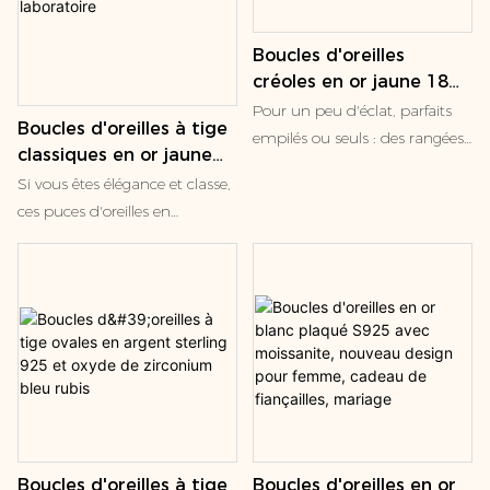
Boucles d'oreilles
créoles en or jaune 18
carats et saphir de
Pour un peu d'éclat, parfaits
Boucles d'oreilles à tige
laboratoire en vermeil
empilés ou seuls : des rangées
classiques en or jaune
18 carats et 14 carats
de petits diamants de
14 carats avec diamants
Si vous êtes élégance et classe,
laboratoire sertis dans des
ronds de 3,07 ct,
ces puces d'oreilles en
lunettes simples et chics,
certifiés en laboratoire
diamants synthétiques ronds
enroulées autour de votre lobe
sont un incontournable de
d'oreille.
votre collection de bijoux.
Montés sur une magnifique
monture à quatre griffes, et
conçus pour laisser la lumière
traverser le panier, ces
diamants brillent comme
aucun autre.
Boucles d'oreilles à tige
Boucles d'oreilles en or