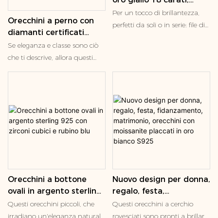
gioielli raffinati, oro 18
Per un tocco di brillantezza,
Orecchini a perno con
carati e 14 carati,
perfetti da soli o in serie: file di
diamanti certificati
vermeil, pietra
piccoli diamanti creati in
rotondi da 3,07 ct,
Se eleganza e classe sono ciò
portafortuna, zaffiro da
laboratorio incastonati in
orecchini classici a
che ti descrive, allora questi
laboratorio
castoni semplici ed eleganti,
quattro griffe in oro
orecchini a bottone con
avvolti intorno al lobo
giallo 14 carati con
diamanti rotondi coltivati ​​in
dell'orecchio.
diamanti
laboratorio sono un must per
la tua collezione di gioielli.
Incastonati in una splendida
montatura a quattro griffe e
realizzati in modo che la luce
possa filtrare attraverso il
cestello, questi diamanti
Orecchini a bottone
Nuovo design per donna,
brillano come nessun altro.
ovali in argento sterling
regalo, festa,
925 con zirconi cubici e
fidanzamento,
Questi orecchini piccoli, che
Questi orecchini a cerchio
rubino blu
matrimonio, orecchini
irradiano un'eleganza naturale,
rovesciati sono pronti a brillare.