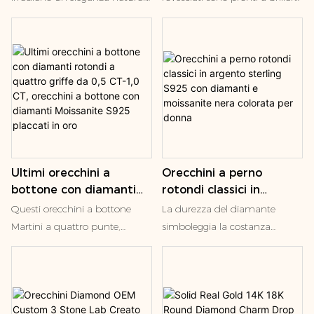
con moissanite placcati
abbinano vivaci smeraldi
Caratterizzati da una fila di
in oro bianco S925
rotondi a una corona di
diamanti creati in laboratorio e
diamanti brillanti, incastonati
fissati con chiusura a frizione
in platino. Delicata espressione
per un comfort che dura tutto
dell'iconico motivo del Girasole
il giorno, sono da 0,5 ct. e
di Harry Winston, donano un
realizzati in pregiato oro 18k
tocco di colore e brillantezza
S925 placcato per il massimo
alle orecchie.
dello stile.
Ultimi orecchini a
Orecchini a perno
bottone con diamanti
rotondi classici in
rotondi a quattro griffe
argento sterling S925
Questi orecchini a bottone
La durezza del diamante
da 0,5 CT-1,0 CT,
con diamanti e
Martini a quattro punte,
simboleggia la costanza
orecchini a bottone con
moissanite nera
impreziositi da splendide pietre
dell'amore; La purezza del
diamanti Moissanite
colorata per donna
preziose rotonde brillanti,
diamante simboleggia la
S925 placcati in oro
incarnano la perfezione pura.
purezza dell'amore; La
Aggiungono un tocco di
brillantezza del diamante
eleganza a qualsiasi look, con
simboleggia il fervore