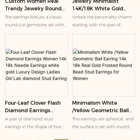
Custom Women Real
Jewelry Minimalist
some formal occasions
variety of occasions, whether it
Trendy Jewelry Round
14K/18K White Gold
is daily travel or formal social
Lab Diamond Stud 18K
Diamond Hoop Set
activities, can add a sense of
The earrings feature a classic
Unlock the personality charm,
Gold Earrings
Earrings Fancy Pear
sophistication to the wearer
round cut gemstone set with
starting with this pair of
Emerald Heart Marquise
gold claws. From the
anomalous diamond K gold
Cut Women Diamond
appearance, the stone is very
earrings!
Jewelry
shiny, probably diamond or
The irregular diamonds, each
mosan imitation diamond
one seems to be a unique star
material. In jewelry culture,
endowed by the universe. They
such simple style earrings are
refuse to be the same, with
very popular, both for daily
unique cuts and shapes, in the
wear to add a sense of
ear to outline your own
sophistication, but also in
mystery and romance.
Four-Leaf Clover Flash
Minimalism White
formal occasions with clothing,
Diamond Earrings
/Yellow Geometric Ball
showing elegance. Claw setting
18K gold carefully crafted ear
Women 14k 18k Needle
Earring 14k 18k Real
is designed to maximize the
loops, delicate texture, luster
A pair of diamond stud
This earrings are spherical, and
Earrings white gold
Gold Frosted Round
brilliance of the stone and is a
warm without losing shine.
earrings in the shape of four-
the surface is set with round
Luxury Design Ladies Girl
Bead Stud Earrings for
common setting method for
The combination with the
leaf clovers with 4 piece round
lab diamond, look very bright