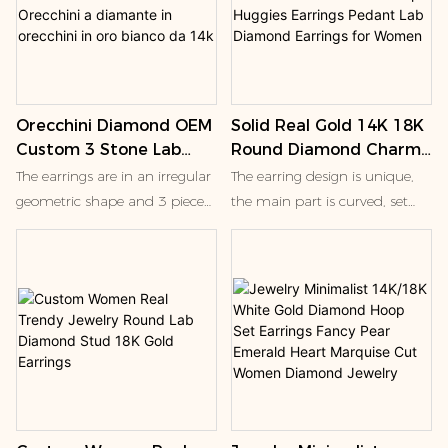
chiusure a frizione che
dell'amore; L'unicità dei
garantiscono una maggiore
diamanti simboleggia
sicurezza.
l'esclusività dell'amore
Orecchini Diamond OEM
Solid Real Gold 14K 18K
Custom 3 Stone Lab
Round Diamond Charm
Creato Orecchini a
Drop Huggies Earrings
The earrings are in an irregular
The earring design is unique,
diamante in orecchini in
Pedant Lab Diamond
geometric shape and 3 piece
the main part is curved, set
oro bianco da 14k
Earrings for Women
princess cut lab grown
with a row of small diamonds,
diamonds . Stud earrings are a
and at the end of the hanging
common type of jewelry that
a larger round diamond.This
can add elegance to the
type of earrings is kind of fine
wearer. These geometric and
jewelry, often made of precious
jewel-studded stud earrings
metals with diamonds or
are usually suitable for simple
imitation diamonds, the
or fashionable clothing, and
design is simple and elegant,
are suitable for everyday or
suitable for wearing on a