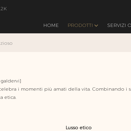
22K
HOME
PRODOTTI
SERVIZI
zioso
 galdervi]
e celebra i momenti più amati della vita. Combinando i s
a etica.
Lusso etico