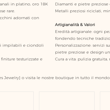
nali in platino, oro 18K
Diamanti e pietre preziose d
se rare.
Metalli preziosi riciclati, 
ecchini adornati con
Artigianalità & Valori
Eredità artigianale: ogni p
fondendo tecniche tradizion
i impilabili e ciondoli
Personalizzazione: servizi s
pietre preziose e design un
finiture testurizzate e
Cura a vita: pulizia gratuita,
s Jewelry] o visita le nostre boutique in tutto il mondo