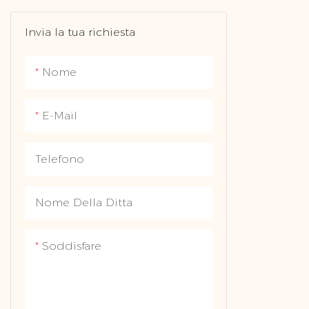
Orologio diamantato
altri indum
Invia la tua richiesta
Lab Diamond Watch
Orologio moissanite
Nome
Orologio meccanico
E-Mail
Telefono
Nome Della Ditta
Soddisfare