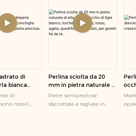
adrato di
Perlina sciolta da 20
Perl
la bianca
mm in pietra naturale di
occh
a doppia
alta qualità, occhio di
form
ette di
Pietre semipreziose
Madr
a piatta da
tigre bianco, turchese,
crea
sono nobili,
sfaccettate e tagliate in
opale
mm, pietra
blu, nero, rosso, agata,
d eleganti,
dimensioni e forme
inca
quadrifoglio fortunato,
 ciondoli per
calibrate per gioielli:
eleme
per gioielli fai da te.
elli, stivali e
smeraldo artificiale,
malo