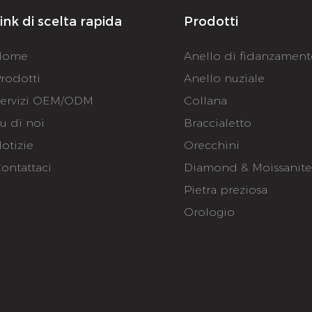
ink di scelta rapida
Prodotti
Home
Anello di fidanzamen
rodotti
Anello nuziale
ervizi OEM/ODM
Collana
u di noi
Braccialetto
otizie
Orecchini
ontattaci
Diamond & Moissanit
Pietra preziosa
Orologio