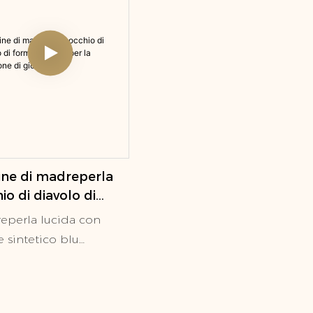
ine di madreperla
io di diavolo di
a rotonda per la
eperla lucida con
zione di gioielli
 sintetico blu
stonato come
nto focale contro il
cchio. La perla