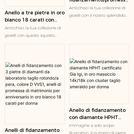
in oro massiccio 14K/18K
Arricchisci la tua collezione di
Anello a tre pietre in oro
con pietre preziose
gioielli con il nostro splendido
bianco 18 carati con
Paraiba, regalo perfetto
anello in oro 18 carati con
zaffiro sintetico, anello
Arricchisci la tua collezione di
per donna.
tormalina Paraiba creata in
con zaffiro blu reale
gioielli con questo squisito
laboratorio. Questo squisito
taglio cuscino, anello
anello in oro bianco 18 carati
gioiello presenta al centro una
nuziale in oro 18 carati
con zaffiro sintetico. Il fulcro è
brillante tormalina Paraiba
con zaffiro sintetico
uno splendido zaffiro sintetico
ovale, creata in laboratorio e
a taglio cuscino, che vanta
rinomata per le sue
l'iconica e vivida tonalità blu
affascinanti sfumature blu
reale, la più ambita tra gli
neon e turchesi. Affiancata da
zaffiri naturali. Affiancato da
due delicate pietre laterali a
due brillanti pietre di contorno
forma di pera, questa
a taglio baguette, questo
combinazione di tre pietre
Anello di fidanzamento
design senza tempo a tre
offre una brillantezza
con diamante HPHT
pietre offre una brillantezza
eccezionale e un'eleganza
certificato Gia Igi, in oro
eccezionale e un'eleganza
Immagine a solo scopo
senza tempo. Realizzato in oro
Anelli di fidanzamento
massiccio 14k/18k con
sofisticata. Realizzato in oro
illustrativo. Il numero di pietre