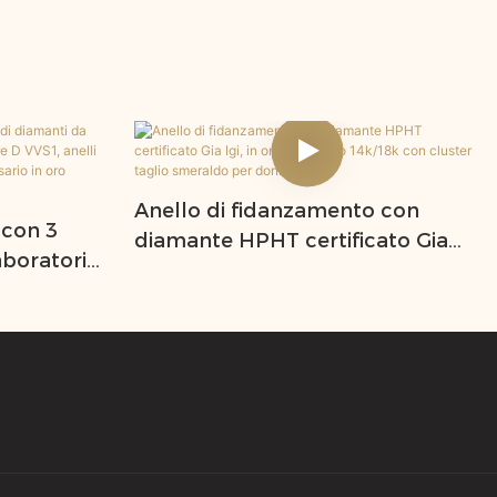
Anello di fidanzamento con
 con 3
diamante HPHT certificato Gia
aboratorio
Igi, in oro massiccio 14k/18k con
 colore D
cluster taglio smeraldo per
a di
donna
sario in
er donna