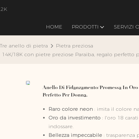
22K
HOME
PRODOTTI
SERVIZI
Tre anello di pietra
Pietra preziosa
14K/18K con pietre preziose Paraiba, regalo perfetto 
Anello Di Fidanzamento/promessa In Oro 
Perfetto Per Donna.
Raro colore neon
: imita il colore n
Oro da investimento
: l'oro 18 cara
indossare.
Bellezza impeccabile
: trasparenza p