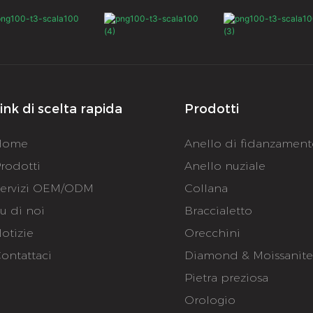
ink di scelta rapida
Prodotti
Home
Anello di fidanzamen
rodotti
Anello nuziale
ervizi OEM/ODM
Collana
u di noi
Braccialetto
otizie
Orecchini
ontattaci
Diamond & Moissanit
Pietra preziosa
Orologio