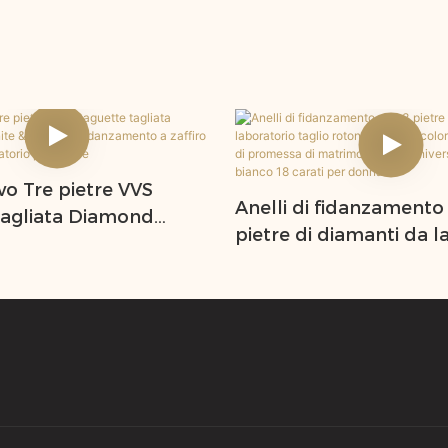
vo Tre pietre VVS
Anelli di fidanzamento
tagliata Diamond
pietre di diamanti da l
 & Anello di
taglio rotondo/a pera,
to a zaffiro coltivato
VVS1, anelli di promess
orio per donne
matrimonio per anniver
oro bianco 18 carati p