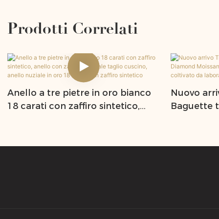
Prodotti Correlati
Anello a tre pietre in oro bianco
Nuovo arri
18 carati con zaffiro sintetico,
Baguette 
anello con zaffiro blu reale taglio
Moissanite
cuscino, anello nuziale in oro 18
fidanzamen
carati con zaffiro sintetico
da laborat