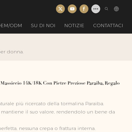
 OEM/ODM
SU DI NOI
NOTIZIE
CONTATTACI
per donna.
Massiccio 14K/18K Con Pietre Preziose Paraiba, Regalo
aturale più ricercato della tormalina Paraiba.
ti mantiene il suo valore, rendendolo un bene da
erfetta, nessuna crepa o frattura interna.