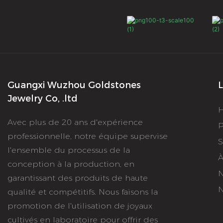
quotidien,
vous offre
une valeur
Guangxi Wuzhou Goldstones
L
Jewelry Co, .ltd
Avec plus de 20 ans d'expérience
P
professionnelle, notre équipe supervise
S
l'ensemble du processus de la
À
conception à la production, en
N
garantissant des produits de haute
N
qualité et compétitifs. Nous faisons la
promotion de l'utilisation de joyaux
cultivés en laboratoire pour offrir des