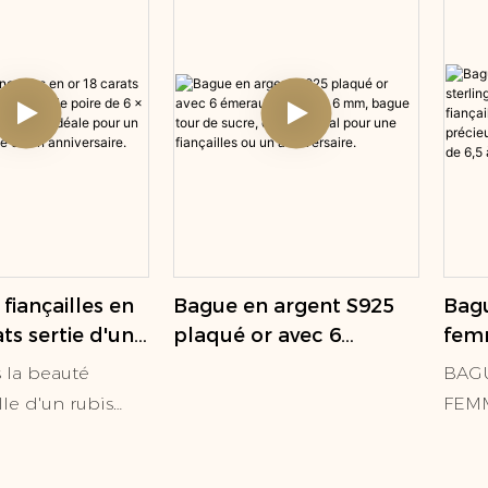
Bague en argent S925
fiançailles en
Bagu
plaqué or avec 6
ts sertie d'un
fem
émeraudes de 6 x 6
le poire de 6 x 9
ster
s la beauté
BAG
mm, bague tour de
n halo, idéale
fian
le d'un rubis
FEMM
sucre, cadeau idéal
cadeau, une
avec
uiner grâce à
rubis
pour une fiançailles ou
 anniversaire.
gros
e en or 18 carats
modè
un anniversaire.
nais