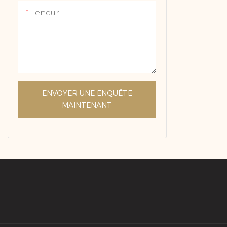
bague allie
Teneur
élégance et
véritable i
Chaque ru
laboratoire
minutie po
processus 
ENVOYER UNE ENQUÊTE
naturel, ga
MAINTENANT
clarté parf
uniforme e
éthique ir
vous reche
bague de fi
cadeau d'a
unique ou 
d'exceptio