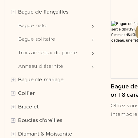
-
Bague de fiançailles
Bague halo
Bague solitaire
Trois anneaux de pierre
Anneau d'éternité
+
Bague de mariage
Bague de 
+
Collier
Bague de mariage classique
or 18 cara
rubis tail
Offrez-vou
+
Bracelet
Bague de mariage moderne
Diamant de laboratoire d'or
mm et d'u
intemporel
pour un 
+
Boucles d'oreilles
Bague pour hommes
Moisanite d'or
Diamant de laboratoire d'or
sans vous r
fête ou un
notre bagu
+
Diamant & Moissanite
S925 Silver Moissanite
Moisanite d'or
Diamant de laboratoire d'or