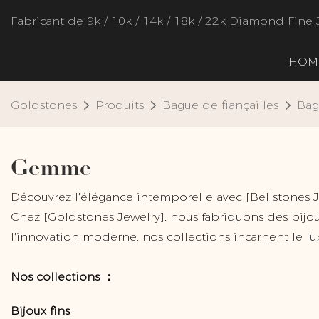
Fabricant de 9k / 10k / 14k / 18k / 22k Diamond Fine 
HOM
Goldstones
Produits
Bague de fiançailles
Bag
Gemme
Découvrez l'élégance intemporelle avec [Bellstones J
Chez [Goldstones Jewelry], nous fabriquons des bijoux
l'innovation moderne, nos collections incarnent le luxe
Nos collections ：
Bijoux fins