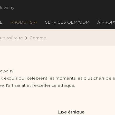
Jewelry
E
PRODUITS
SERVICES OEM/ODM
À PROP
ue solitaire
Gemme
ewelry]
 exquis qui célèbrent les moments les plus chers de la 
, l'artisanat et l'excellence éthique.
Luxe éthique