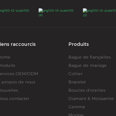
 cette bague
anniv
 une beauté et
etc.)
 incomparables.
fêtes
anniv
iens raccourcis
Produits
Home
Bague de fiançailles
roduits
Bague de mariage
ervices OEM/ODM
Collier
 propos de nous
Bracelet
ouvelles
Boucles d'oreilles
ous contacter
Diamant & Moissanite
Gemme
Montre