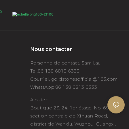
ersaire de mariage,
 ou cadeau pour les
 (Saint-Valentin, Noël,
ersaire, etc.).
Nous contacter
Personne de contact: Sam Lau
Tel:86 138 6813 6333
Courriel:
goldstonesofficial@163.com
WhatsApp:86 138 6813 6333
Ajouter:
Boutique 23, 24, 1er étage, No. 69,
section centrale de Xihuan Road,
district de Wanxiu, Wuzhou, Guangxi,