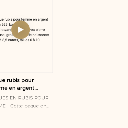
e rubis pour
me en argent
ling 925, bague de
UES EN RUBIS POUR
çailles/anniversaire
E - Cette bague en
 pierre précieuse,
 taille coussin est un
se pierre de
le halo classique et
sance de 6,5 à 8,5