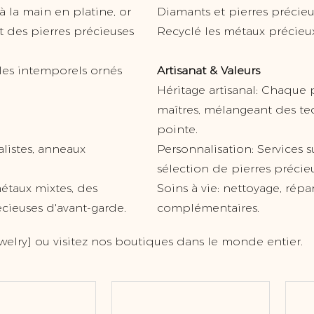
 la main en platine, or
Diamants et pierres précieus
et des pierres précieuses
Recyclé les métaux précieu
illes intemporels ornés
Artisanat & Valeurs
Héritage artisanal: Chaque
maîtres, mélangeant des te
pointe.
listes, anneaux
Personnalisation: Services s
sélection de pierres précie
métaux mixtes, des
Soins à vie: nettoyage, répar
écieuses d'avant-garde.
complémentaires.
elry] ou visitez nos boutiques dans le monde entier.