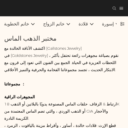
إسورة
قلادة
خاتم الزواج
خاتم الخطوبة
مختبر الذهب الماس
اكتشف الأناقة الخالدة مع [Gallstones Jewelry]
في [Goldstones Jewelry] ، نقوم بصياغة مجوهرات رائعة تحتفل بأكثر
اللحظات العزيزة في الحياة. الجمع بين الفنون التي تعود إلى قرون مع
الابتكار الحديث ، تجسد مجموعاتنا الفخامة والحرفية والتميز الأخلاقي.
مجموعاتنا ：
المجوهرات الراقية
ارتباط & الزفاف: حلقات الماس المصنوعة يدويًا بالبلاتين أو الذهب 18K
أو الذهب الوردي ، والتي تضم الماس المعتمدة من GIA والأحجار
الكريمة النادرة.
قطع الإرث: قلادات خالدة ، أساور ، وأقراط مزينة بالياقوت ، الزمرد ،