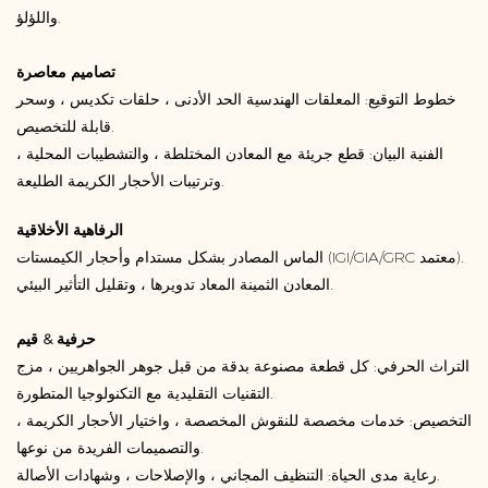
واللؤلؤ.
تصاميم معاصرة
خطوط التوقيع: المعلقات الهندسية الحد الأدنى ، حلقات تكديس ، وسحر
قابلة للتخصيص.
الفنية البيان: قطع جريئة مع المعادن المختلطة ، والتشطيبات المحلية ،
وترتيبات الأحجار الكريمة الطليعة.
الرفاهية الأخلاقية
الماس المصادر بشكل مستدام وأحجار الكيمستات (IGI/GIA/GRC معتمد).
المعادن الثمينة المعاد تدويرها ، وتقليل التأثير البيئي.
حرفية & قيم
التراث الحرفي: كل قطعة مصنوعة بدقة من قبل جوهر الجواهريين ، مزج
التقنيات التقليدية مع التكنولوجيا المتطورة.
التخصيص: خدمات مخصصة للنقوش المخصصة ، واختيار الأحجار الكريمة ،
والتصميمات الفريدة من نوعها.
رعاية مدى الحياة: التنظيف المجاني ، والإصلاحات ، وشهادات الأصالة.