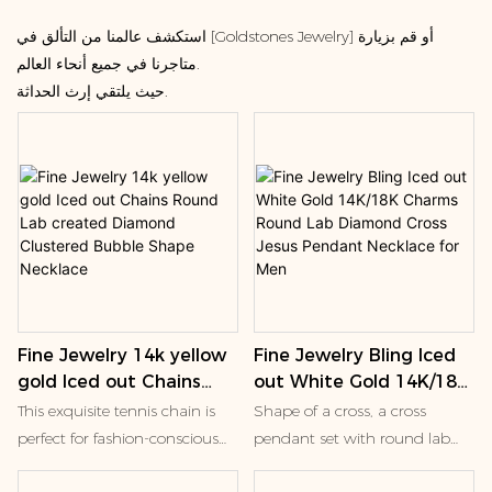
استكشف عالمنا من التألق في [Goldstones Jewelry] أو قم بزيارة
متاجرنا في جميع أنحاء العالم.
حيث يلتقي إرث الحداثة.
Fine Jewelry 14k yellow
Fine Jewelry Bling Iced
gold Iced out Chains
out White Gold 14K/18K
Round Lab created
Charms Round Lab
This exquisite tennis chain is
Shape of a cross, a cross
Diamond Clustered
Diamond Cross Jesus
perfect for fashion-conscious
pendant set with round lab
Bubble Shape Necklace
Pendant Necklace for
individuals, including men,
diamonds, and a smaller cross
Men