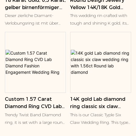
18 Karat Gold, 0,5 Karat,
Round Design Jewelry
gelber birnenförmiger
Yellow 14K/18K Gold
Verlobungsring mit im
Diamond Party Wedding
Dieser zierliche Diamant-
This wedding rin crafted with
Labor gezüchtetem
Ring Lab Diamond Rings
Verlobungsring ist mit über
tough and shining K gold, its
Diamanten für Frauen,
0,54 Karat im Labor
unique color, both shows the
Geschenk, modischer
gezüchteten Diamanten im
charm of modern fashion, but
Labordiamantschmuck
Pavé-Stil besetzt. Der
also contains eternal precious.
mit IGI
Mittelstein ist in einer
The fine diamonds that
Korbfassung gefasst. Die
surround the ring shine like
Akzentdiamanten bedecken
stars, each carefully selected
zwei Drittel des Rings. Der Ring
and set, emitting a bright and
wurde sorgfältig entworfen,
charming light.
sodass ein Ring bündig
And the round diamond in
Custom 1.57 Carat
14K gold Lab diamond
anliegen kann.
the center, like the heart of
Diamond Ring CVD Lab
ring classic six claw
love, is held up by the delicate
Diamond Fashion
wedding ring with
claw set. The claw setting
Trendy Twist Band Diamond
This is our Classic Typle Six
Engagement Wedding
1.56ct Round lab
process not only shows the fire
ring, it is set with a large round
Claw Wedding Ring. This type
Ring
diamond
color of the diamond to the
main diamond, the ring is also
of ring is often referred to as