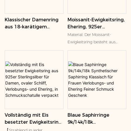
Moissanit-Ewigkeitsring,
Klassischer Damenring
Ehering, 925er
aus 18-karätigem
Sterlingsilber, Farbe D,
Weißgold mit
Material: Der Moissanit-
VVS1,
dreilagigem, drehbarem
Ewigkeitsring besteht aus
runde/ovale/smaragdgrü
Moissanit-Ring.
925er Sterlingsilber und einem
ne/birnenförmige/herzfö
Moissanit-Stein in der Farbe D,
rmige Moissanit-Ringe,
mit Weißgold plattiert.
Verlobungsringe,
Hypoallergen und komfortabel:
stapelbare Ringe,
Der Verlobungsring ist aus
Größen 4-11
925er Sterlingsilber gefertigt,
hypoallergen und angenehm
zu tragen. Er lässt sich gut mit
anderen Ringen kombinieren
Vollständig mit Eis
Blaue Saphirringe
und bildet ein schönes
besetzter Ewigkeitsring
9k/14k/18k
Brautring-Set. Geschenk für
aus 925er Sterlingsilber
Synthetischer Saphirring
Sie: Dieser funkelnde Moissanit-
【Strahlend in jeder