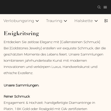
Verlobungsring
Trauring
Halskette
Ar
Ewigkeitsring
Entdecken Sie zeitlose Eleganz mit [Gallensteinen Schmuck]
Bei [Goldstones Jewelry] erstellen wir exquisite Schmuck, der die
geschätzten Momente des Lebens feiert. Unsere Sammlungen
kombinieren jahrhundertealte Kunst mit modernen
Innovationen und verkörpern Luxus, Handwerkskunst und
ethische Exzellenz.
Unsere Sammlungen:
Feiner Schmuck
Engagement & Hochzeit: handgefertigte Diamantringe in
Platin, 18K Gold oder Roségold mit GIA-zertifizierten