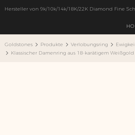
Hersteller von 9k/10k/14k/18K/22K Diamond Fine S
HO
Goldstones
Produkte
Verlobungsring
Ewigkei
Klassischer Damenring aus 18-karätigem Weißgold 