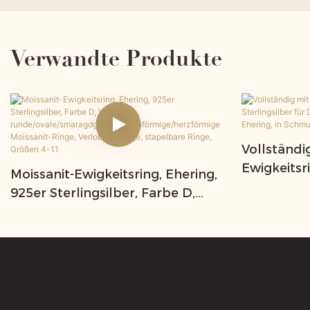
Verwandte Produkte
Vollständi
Ewigkeitsr
Moissanit-Ewigkeitsring, Ehering,
Sterlingsi
925er Sterlingsilber, Farbe D,
Schliff, V
VVS1,
in Schmuc
runde/ovale/smaragdgrüne/birne
nförmige/herzförmige Moissanit-
Ringe, Verlobungsringe,
stapelbare Ringe, Größen 4-11