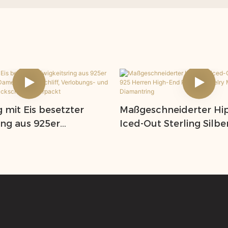
g mit Eis besetzter
Maßgeschneiderter Hi
ing aus 925er
Iced-Out Sterling Silbe
lber für Damen, ovaler
Herren High-End Rotar
erlobungs- und Ehering,
Moissanit und Diamant
kschatulle verpackt