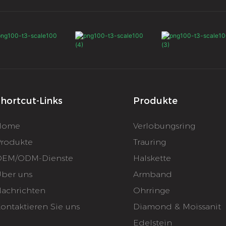
hortcut-Links
Produkte
Home
Verlobungsring
rodukte
Trauring
EM/ODM-Dienste
Halskette
ber uns
Armband
achrichten
Ohrringe
ontaktieren Sie uns
Diamond & Moissanit
Edelstein