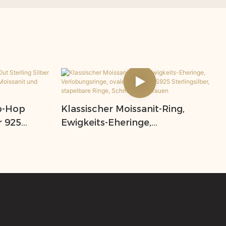
p-Hop
Klassischer Moissanit-Ring,
r 925
Ewigkeits-Eheringe,
y Jewelry
Verlobungsringe, ovaler Diamant,
ring
S925 Sterlingsilber, stapelbare
Ringe, Schmuck für Frauen