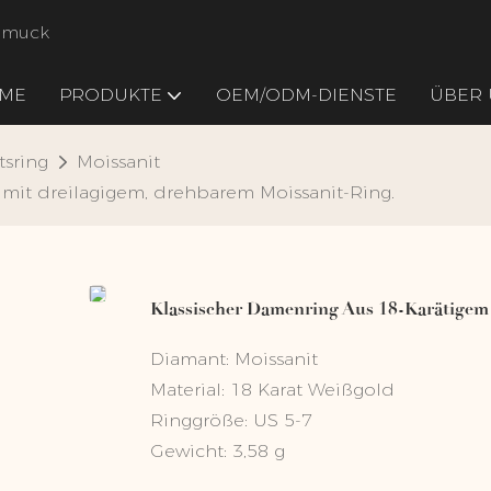
chmuck
ME
PRODUKTE
OEM/ODM-DIENSTE
ÜBER 
tsring
Moissanit
mit dreilagigem, drehbarem Moissanit-Ring.
Klassischer Damenring Aus 18-Karätigem
Diamant: Moissanit
Material: 18 Karat Weißgold
Ringgröße: US 5-7
Gewicht: 3,58 g