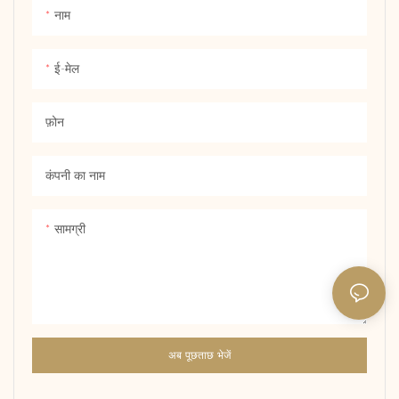
नाम
ई-मेल
फ़ोन
कंपनी का नाम
सामग्री
अब पूछताछ भेजें