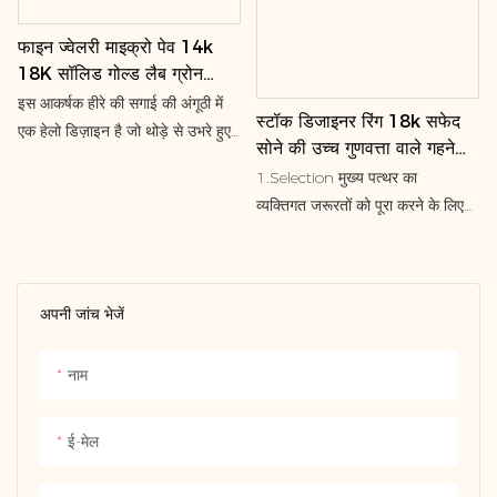
फाइन ज्वेलरी माइक्रो पेव 14k
18K सॉलिड गोल्ड लैब ग्रोन
डायमंड CVD रिंग ओवल शेप हेलो
इस आकर्षक हीरे की सगाई की अंगूठी में
स्टॉक डिजाइनर रिंग 18k सफेद
VVS2 एंगेजमेंट रिंग्स
एक हेलो डिज़ाइन है जो थोड़े से उभरे हुए
सोने की उच्च गुणवत्ता वाले गहने
कंधों पर टिका हुआ है। पावे सेटिंग में लगे
गहने राउंड सीवीडी लैब विकसित
‌1.Selection मुख्य पत्थर का
एक्सेंट हीरे बैंड के दो-तिहाई हिस्से को ढके
डायमंड लक्जरी सगाई हेलो रिंग
व्यक्तिगत जरूरतों को पूरा करने के लिए
हुए हैं। इस अंगूठी को सोच-समझकर
विभिन्न कटिंग विधियों जैसे परिपत्र,
डिज़ाइन किया गया है ताकि एक बैंड इसके
अण्डाकार (लम्बी), और पूर्व/पश्चिम
बिल्कुल पास आ सके।
अभिविन्यास का समर्थन करें
अपनी जांच भेजें
कैरेट रेंज चौड़ी है: सामान्य आकार 0.5CT
से 4CT से अधिक है, उदाहरण के लिए,
एक हेलो डिजाइन के साथ संयुक्त एक
नाम
4.05ct येलो डायमंड मुख्य पत्थर जो
संयुक्त है
ई-मेल
2.metal सामग्री