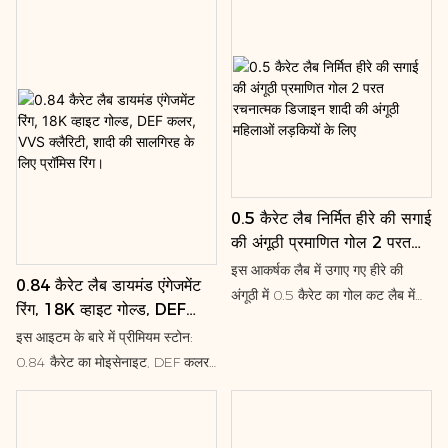
उपहार।
आधुनिक रूप है, जो अपनी दमक से सबका
जिसे उंगली के चारों ओर लिपटे हुए एक
दिल जीत लेगी। यह एक शानदार विकल्प
प्रवाहमय डिज़ाइन में खूबसूरती से जड़ा
है जिसे वह हमेशा संजोकर रखेगी। इसका
गया है। 14 कैरेट सफेद, पीले या रोज़
क्लासिक लुक भी बेहद खूबसूरत है। उन्नत
गोल्ड में उपलब्ध यह रिंग किसी भी अवसर
तकनीकों से खूबसूरती से निर्मित, लैब में
के लिए क्लासिक परिष्कार का आधुनिक
निर्मित हीरे असली हीरों से कम नहीं
रूप प्रस्तुत करती है।
चमकते। खान से निकाले गए हीरों की तरह
ही, लैब में निर्मित हीरे किफायती भी हैं।
गुणवत्ता आश्वासन - 18 कैरेट ठोस सोना;
0.5 कैरेट लैब निर्मित हीरे की सगाई
की अंगूठी प्रमाणित गोल 2 परत
लैब में निर्मित हीरे की गुणवत्ता: EF-VS;
रचनात्मक डिजाइन शादी की अंगूठी
कुल लैब में निर्मित हीरे का वजन: 2.00
इस आकर्षक लैब में उगाए गए हीरे की
0.84 कैरेट लैब डायमंड एंगेजमेंट
महिलाओं लड़कियों के लिए
कैरेट (लगभग)
अंगूठी में 0.5 कैरेट का गोल कट लैब में
रिंग, 18K व्हाइट गोल्ड, DEF
उगाया गया हीरा एक घुमावदार शैंक में जड़ा
कलर, VVS क्लैरिटी, शादी की
इस आइटम के बारे में प्रीमियम स्टोन:
हुआ है। यह एक क्लासिक सॉलिटेयर का
सालगिरह के लिए प्रॉमिस रिंग।
0.84 कैरेट का मोइसेनाइट, DEF कलर
एक आकर्षक और आधुनिक रूप है!
ग्रेड और VVS क्लैरिटी रेटिंग के साथ,
असाधारण चमक और दमक प्रदान करता
है। मेटल कंपोजिशन: 18K व्हाइट गोल्ड,