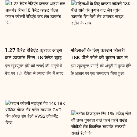
टिकाऊपन और आकर्षक लुक। डिज़ाइन:
क्लासिक एंगेजमेंट रिंग स्टाइल, जिसमें एक
शानदार सेंटर स्टोन है, जो खास मौकों और
यादगार पलों के लिए एकदम सही है।
बहुमुखी उपयोग: सगाई, शादी, सालगिरह
और प्रतिज्ञाओं के लिए आदर्श, यह एक
1.27 कैरेट रेडिएंट क्रश्ड आइस
महिलाओं के लिए कस्टम ज्वेलरी
सार्थक आभूषण है। उच्च गुणवत्ता वाली
कट डायमंड रिंग्स 18 कैरेट व्हाइट
18K पीले सोने की कुशन कट लैब
कारीगरी: सटीक रूप से कटा हुआ पत्थर
गोल्ड फाइन ज्वेलरी रेडिएंट कट लैब
ग्रोन डायमंड रिंग मेली लैब डायमंड
और सावधानीपूर्वक निर्मित सेटिंग लंबे समय
इस खूबसूरत हीरे की सगाई की अंगूठी में
इस खूबसूरत सगाई की अंगूठी में मुख्य हीरे
डायमंड रिंग
साइड स्टोन के साथ
तक चलने वाली सुंदरता और टिकाऊपन
बैंड पर 1/2 कैरेट से ज़्यादा लैब में उगाए
के आधार पर एक चमकदार छिपा हुआ
सुनिश्चित करती है।
गए हीरे जड़े हुए हैं। बीच का रत्न एक
प्रभामंडल है। प्रयोगशाला में उगाए गए
उभरी हुई टोकरी में जड़ा हुआ है। आकर्षक
हीरों से जड़ा एक स्टाइलिश बैंड इसके लिए
हीरे बैंड के दो-तिहाई हिस्से को ढके हुए
एकदम सही पूरक है। अतिरिक्त हीरे बैंड
हैं। इस अंगूठी को सोच-समझकर डिज़ाइन
के दो-तिहाई हिस्से को ढके हुए हैं।
किया गया है ताकि बैंड इसके बिल्कुल
पास-पास फिट हो सके।