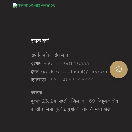
ble for any style of
and atmospheric style, it is
ing, whether it is an
loved by many people who
day dress or a formal
pursue simple and noble.
ion to add highlights.
Such stud earrings are not
is a classic and noble
only suitable for everyday
संपर्क करें
, and with transparent
wear to add a sense of
संपर्क व्यक्ति: सैम लाउ
es, show the
sophistication, but also can
दूरभाष: +86 138 6813 6333
erament of fashion
be used as a bright
ईमेल:
goldstonesofficial@163.com
luxury
accessory in formal
व्हाट्सएप: +86 138 6813 6333
occasions
जोड़ना:
दुकान 23, 24, पहली मंजिल, नं। 69, ज़िहुआन रोड,
वान्सीउ जिला, वुज़ोउ, गुआंग्शी, चीन के मध्य खंड