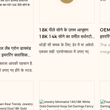
18K पीले सोने के उत्तम आभूषण
OEM क
18K 14k सोने का वर्मील बर्थस्टोन
इयररिं
लैब नीलम हूप हग्गी इयररिंग्स
स्टड इ
थोड़ी सी चमक के लिए, ढेर में या अकेले,
The e
ोल लैब ग्रोन डायमंड
बनाए
एकदम सही: प्रयोगशाला में उगाए गए
irre
ड इयररिंग क्लासिक
छोटे-छोटे हीरों की पंक्तियां, सरल और
and 
पीले सोने के हीरे की
्लास आपकी पहचान है,
आकर्षक बेज़ेल्स में जड़ित, आपके कान
lab 
ें उगाए गए हीरे के स्टड
के चारों ओर लिपटी हुई।
earr
 ज्वेलरी कलेक्शन के
type 
 खूबसूरत चार-प्रोंग
elega
े, और इस तरह से बनाए गए
Thes
 से होकर गुज़र सके, ये
stud
मकते हैं।
usual