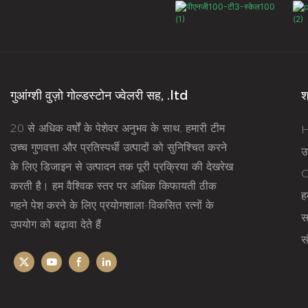
preciousnes
design is 
gorgeous, s
formal din
and other 
गुआंग्शी वुज़ो गोल्डस्टोन ज्वेलरी सह, .ltd
श
occasions 
20 से अधिक वर्षों के पेशेवर अनुभव के साथ, हमारी टीम
elegance 
उच्च गुणवत्ता और प्रतिस्पर्धी उत्पादों को सुनिश्चित करने
temperame
उत
के लिए डिजाइन से उत्पादन तक पूरी प्रक्रिया की देखरेख
wearer
O
करती है। हम वैश्विक स्तर पर अधिक किफायती ठीक
हम
गहने पेश करने के लिए प्रयोगशाला-विकसित रत्नों के
स
उपयोग को बढ़ावा देते हैं
सं