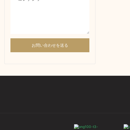
occasions t
gift to con
such as en
marriage a
important
diamond br
お問い合わせを送る
popular ch