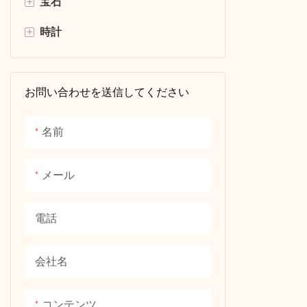
+
宝石
金モイサナイト
CVDダイヤモンド
generous, s
wear.
+
時計
S925シルバーモイサナイト
HPHTダイヤモンド
ラボの宝石
S925シルバージェムストーン
白いモイサナイト
半価値
ダイヤモンドウォッチ
Diamond br
common hi
お問い合わせを送信してください
色付きのモイサナイト
ラボダイヤモンドウォッチ
usually ma
モイサナイト時計
metals (suc
名前
gold) as a 
メカニカルウォッチ
natural di
メール
artificial 
Diamond be
電話
high hardne
characteris
been regar
会社名
of love and
used for i
コンテンツ