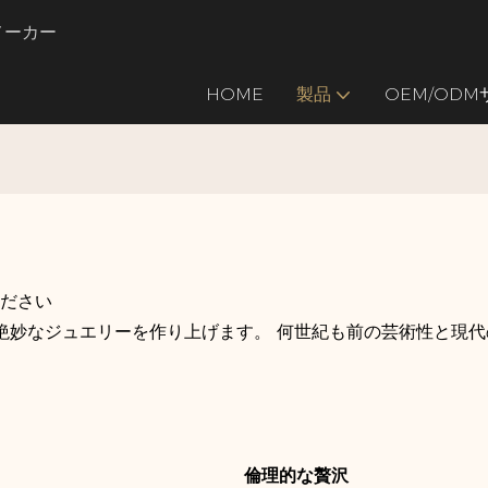
のメーカー
HOME
製品
OEM/OD
ください
な瞬間を祝う絶妙なジュエリーを作り上げます。 何世紀も前の芸術
倫理的な贅沢