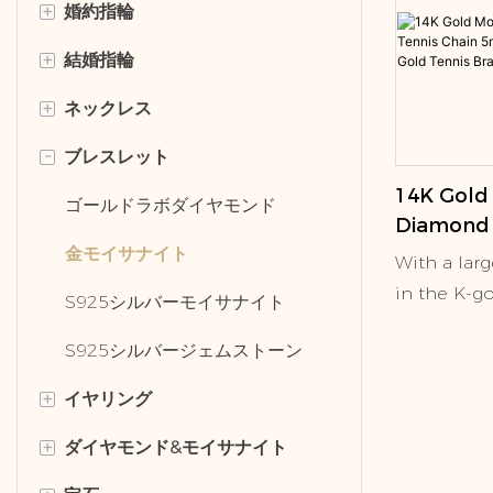
+
婚約指輪
+
結婚指輪
ハローリング
+
ネックレス
ソリティアリング
古典的な結婚指輪
-
ブレスレット
3つの石のリング
モダンな結婚指輪
ゴールドラボダイヤモンド
14K Gold 
永遠のリング
メンズリング
金モイサナイト
ゴールドラボダイヤモンド
Diamond 
5mm Iced
S925シルバーモイサナイト
金モイサナイト
With a lar
Solid Gol
in the K-g
固体の金のネックレス
S925シルバーモイサナイト
Bracelet 
shape as t
S925シルバージェムストーン
S925シルバージェムストーン
the bubbl
or solid d
+
イヤリング
by some s
+
ダイヤモンド&モイサナイト
ゴールドラボダイヤモンド
K-gold dec
overall si