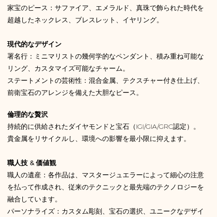
家宝のピース：サファイア、エメラルド、真珠で飾られた時代を
超越したネックレス、ブレスレット、イヤリング。
現代的なデザイン
署名行：ミニマリストの幾何学的なペンダント、積み重ね可能な
リング、カスタマイズ可能なチャーム。
ステートメントの芸術性：混合金属、テクスチャー付き仕上げ、
前衛宝石のアレンジを備えた大胆なピース。
倫理的な贅沢
持続的に供給されたダイヤモンドと宝石（IGI/GIA/GRC認定）。
貴金属をリサイクルし、環境への影響を最小限に抑えます。
職人技 & 価値観
職人の遺産：各作品は、マスタージュエラーによって細心の注意
を払って作成され、従来のテクニックと最先端のテクノロジーを
融合しています。
パーソナライズ：カスタム彫刻、宝石の選択、ユニークなデザイ