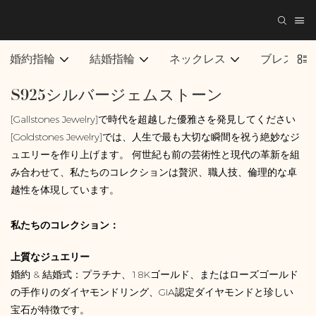
婚約指輪
結婚指輪
ネックレス
ブレスレ
S925シルバージェムストーン
[Gallstones Jewelry]で時代を超越した優雅さを発見してください
[Goldstones Jewelry]では、人生で最も大切な瞬間を祝う絶妙なジ
ュエリーを作り上げます。 何世紀も前の芸術性と現代の革新を組
み合わせて、私たちのコレクションは贅沢、職人技、倫理的な卓
越性を体現しています。
私たちのコレクション：
上質なジュエリー
婚約 & 結婚式：プラチナ、18Kゴールド、またはローズゴールド
の手作りのダイヤモンドリング、GIA認定ダイヤモンドと珍しい
宝石が特徴です。