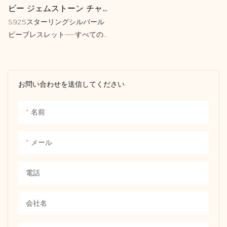
ビー ジェムストーン チャ
ーム シルバー 925 テニス
S925スターリングシルバール
ブレスレット バブルリンク
ビーブレスレット——すべての
チェーン
手首に贅沢なタッチを
お問い合わせを送信してください
名前
メール
電話
会社名