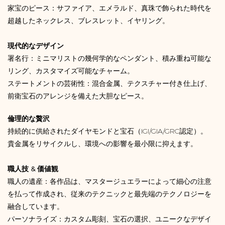
家宝のピース：サファイア、エメラルド、真珠で飾られた時代を
超越したネックレス、ブレスレット、イヤリング。
現代的なデザイン
署名行：ミニマリストの幾何学的なペンダント、積み重ね可能な
リング、カスタマイズ可能なチャーム。
ステートメントの芸術性：混合金属、テクスチャー付き仕上げ、
前衛宝石のアレンジを備えた大胆なピース。
倫理的な贅沢
持続的に供給されたダイヤモンドと宝石（IGI/GIA/GRC認定）。
貴金属をリサイクルし、環境への影響を最小限に抑えます。
職人技 & 価値観
職人の遺産：各作品は、マスタージュエラーによって細心の注意
を払って作成され、従来のテクニックと最先端のテクノロジーを
融合しています。
パーソナライズ：カスタム彫刻、宝石の選択、ユニークなデザイ