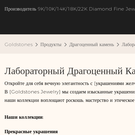
Производитель 9K/10K/14K/18K/22K Diamond Fine Jew
Goldstones
Продукты
Драгоценный камень
Лабор
Лабораторный Драгоценный К
Откройте для себя вечную элегантность с [украшениями жел
В [Goldstones Jewelry] мы создаем изысканные украшения,
наши коллекции воплощают роскошь, мастерство и этическое 
Наши коллекции:
Прекрасные украшения