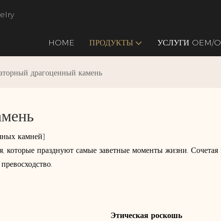
elry
HOME
ПРОДУКТЫ
УСЛУГИ OEM/
аторный драгоценный камень
амень
чных камней]
 которые празднуют самые заветные моменты жизни. Сочетая 
превосходство.
Этическая роскошь