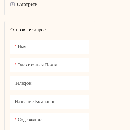
+
Смотреть
regulate e
parameter,
Алмазные часы
crystal gro
orderly. Thi
Отправьте запрос
Лабораторные бриллианты
composing 
Моассанит Смотрит
piece of m
Имя
is just right.
Механические часы
combinatio
Электронная Почта
and scien
technology 
Телефон
to such a d
cultivation
Название Компании
which carr
unremitting
beauty and
Содержание
the power 