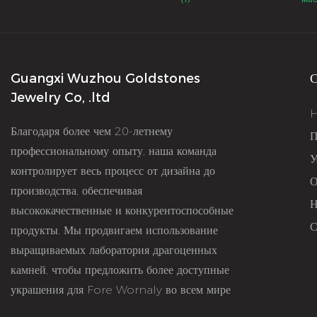
Guangxi Wuzhou Goldstones
С
Jewelry Co, .ltd
Благодаря более чем 20-летнему
П
профессиональному опыту, наша команда
У
контролирует весь процесс от дизайна до
О
производства, обеспечивая
Н
высококачественные и конкурентоспособные
С
продукты. Мы продвигаем использование
выращиваемых лаборатория драгоценных
камней, чтобы предложить более доступные
украшения для Fore Wornaly во всем мире