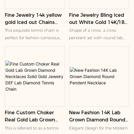
Fine Jewelry 14k yellow
Fine Jewelry Bling Iced
gold Iced out Chains
out White Gold 14K/18K
Round Lab created
Charms Round Lab
This exquisite tennis chain is
Shape of a cross, a cross
Diamond Clustered
Diamond Cross Jesus
perfect for fashion-conscious
pendant set with round lab
Bubble Shape Necklace
Pendant Necklace for
individuals, including men,
diamonds, and a smaller cross
Men
women, and children, who
accessory of the same type.
appreciate unique and
Cross ornaments in Western
modern jewelry designs. Its
culture are often associated
sleek and sophisticated look
with Christianity, symbolizing
makes it an ideal accessory for
faith and salvation. Nowadays,
any occasion, from parties to
this kind of jewelry is also
anniversaries and even
widely worn as a fashion
weddings
accessory, which is not only
Fine Custom Choker
New Fashion 14K Lab
decorative, but also has certain
Real Gold Lab Grown
Grown Diamond Round
cultural connotation.
Diamond Necklaces
Pendent Necklace
This is referred to as a tennis
Elegant Design for the Modern