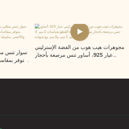
مجوهرات هيب هوب من الفضة الإسترليني
عيار 925، أساور تنس مرصعة بأحجار
مويسانيت دائرية القطع بقياسات 2 مم، 3
مم، 4 مم، 5 مم، و6 مم، مع شهادة.
والأخضر
مويسانيت 