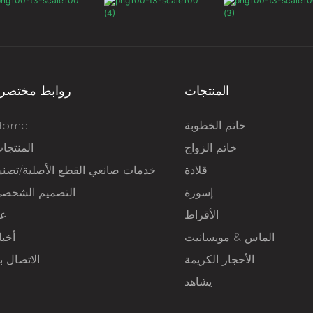
المنتجات
روابط مختصر
خاتم الخطوبة
Home
خاتم الزواج
المنتجا
قلادة
خدمات صانعي القطع الأصلية/تصني
إسورة
التصميم الشخص
الأقراط
عن
الماس & مويسانيت
أخبا
الأحجار الكريمة
الاتصال بن
يشاهد