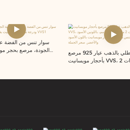
الجودة، مرصع بحجر مو
سوار تنس مطلي بالذهب عيار 925 مرصع
الزمرد ذي اللون D ودرجة نقاء VVS1
بأحجار مويسانيت VVS، متوفر بمقاسات 2
مم، 3 مم، و4 مم، باللونين الأسود
. سلسلة تنس مرصعة بأحجار
باللون الأسود والأخضر. سعر
الجملة