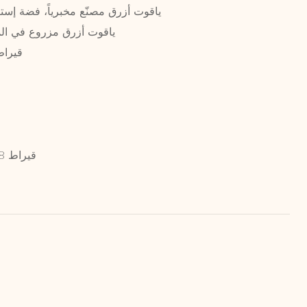
ياقوت أزرق مصنّع مخبرياً، فضة إست
ياقوت أزرق مزروع في الم
5.4 قيرا
0.778 قيراط