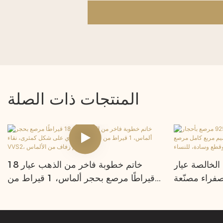
المنتجات ذات الصلة
الخالصة عيار
خاتم خطوبة فاخر من الذهب عيار 18
 صفراء مصنّعة
قيراطًا مرصع بحجر ألماس، 1 قيراط من
ع كامل مرصع
الياقوت الوردي على شكل كمثرى، نقاء
ل زهرة وقطع
VVS2، خاتم زفاف من الألماس
سادة، للنساء