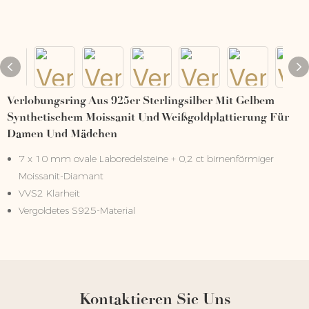
Verlobungsring Aus 925er Sterlingsilber Mit Gelbem
Synthetischem Moissanit Und Weißgoldplattierung Für
Damen Und Mädchen
7 x 10 mm ovale Laboredelsteine ​​+ 0,2 ct birnenförmiger
Moissanit-Diamant
VVS2 Klarheit
Vergoldetes S925-Material
Kontaktieren Sie Uns