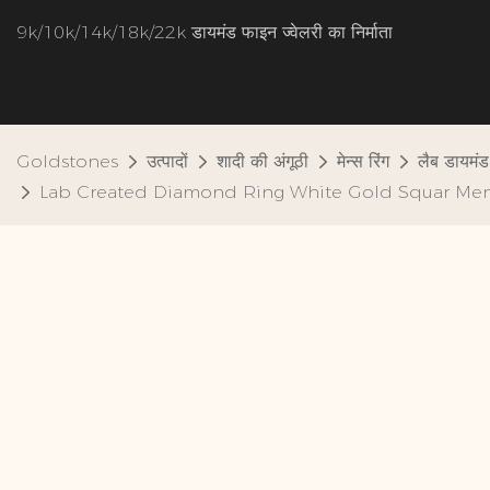
9k/10k/14k/18k/22k डायमंड फाइन ज्वेलरी का निर्माता
Goldstones
उत्पादों
शादी की अंगूठी
मेन्स रिंग
लैब डायमंड
Lab Created Diamond Ring White Gold Squar Men