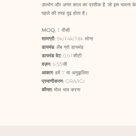
उपभोग और अनंत काल का प्रतीक है, जो इस भावना के लि
पहले की तरह दृढ़ होता है।
MOQ:
1 पी
सामग्री:
9k/14k/1
डायमंड:
लैब ग्रो डायमंड
डायमंड वेट:
0.61सीटी
वज़न:
6.55जी
आकार:
हमें 7 या अनुकूलित
प्रमाणीकरण:
GRA/IGI
कीमत:
मोल-भाव करना