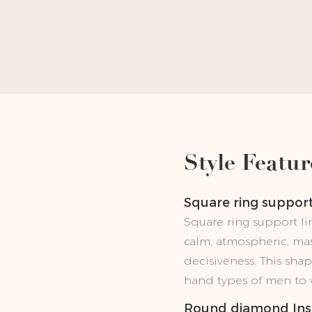
Style Featur
Square ring suppor
Square ring support li
calm, atmospheric, mas
decisiveness. This shape
hand types of men to 
Round diamond Ins