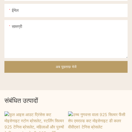
ईमेल
सामग्री
अब पूछताछ भेजें
संबंधित उत्पादों