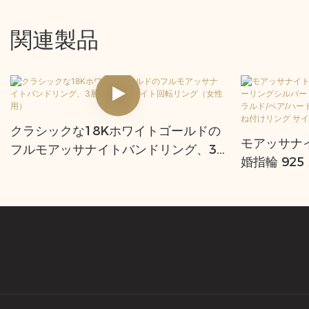
関連製品
クラシックな18Kホワイトゴールドの
モアッサナ
フルモアッサナイトバンドリング、3
婚指輪 92
層モアッサナイト回転リング（女性
カラー VV
用）
ラルド/ペア
ング 記念日
ズ4-11