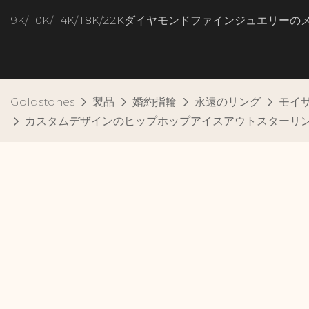
9K/10K/14K/18K/22Kダイヤモンドファインジュエリー
Goldstones
製品
婚約指輪
永遠のリング
モイ
カスタムデザインのヒップホップアイスアウトスターリン