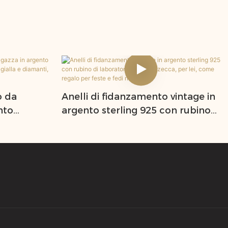
o da
Anelli di fidanzamento vintage in
nto
argento sterling 925 con rubino
sanite
di laboratorio, nuovi di zecca, per
nti,
lei, come regalo per feste e fedi
nuziali.