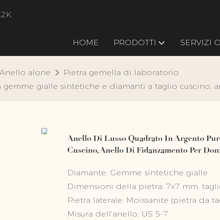
22K
HOME
PRODOTTI
SERVIZI
Anello alone
Pietra gemella di laboratorio
 gemme gialle sintetiche e diamanti a taglio cuscino, 
Anello Di Lusso Quadrato In Argento Pur
Cuscino, Anello Di Fidanzamento Per Don
Diamante: Gemme sintetiche gialle
Dimensioni della pietra: 7x7 mm, tagli
Pietra laterale: Moissanite (pietra da ta
Misura dell'anello: US 5-7