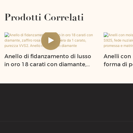
Prodotti Correlati
Anello di fidanzamento di lusso
Anelli con 
in oro 18 carati con diamante,
forma di p
zaffiro rosa a forma di pera da 1
fede nuzia
carato, purezza VVS2. Anello
di fidanz
nuziale con diamante
matrimoni