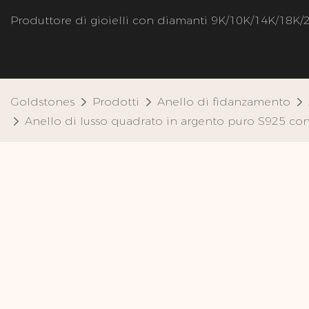
Produttore di gioielli con diamanti 9K/10K/14K/18K/
Goldstones
Prodotti
Anello di fidanzamento
Anello di lusso quadrato in argento puro S925 con