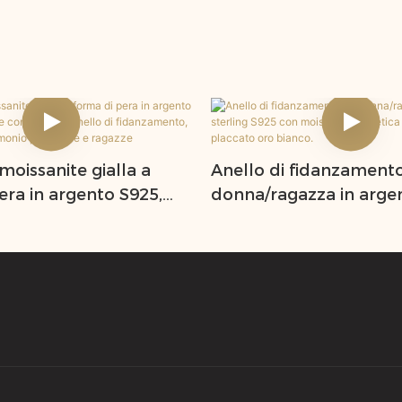
moissanite gialla a
Anello di fidanzament
era in argento S925,
donna/ragazza in arge
le con gemma, anello
sterling S925 con mois
amento, promessa e
sintetica gialla e diama
o per donne e ragazze
placcato oro bianco.