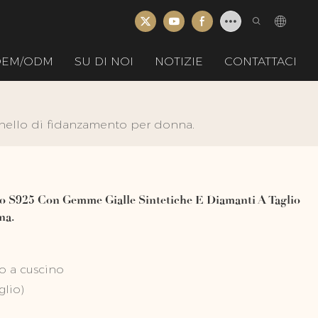
 OEM/ODM
SU DI NOI
NOTIZIE
CONTATTACI
anello di fidanzamento per donna.
o S925 Con Gemme Gialle Sintetiche E Diamanti A Taglio
na.
o a cuscino
glio)