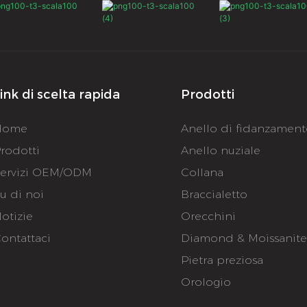
ink di scelta rapida
Prodotti
Home
Anello di fidanzamen
rodotti
Anello nuziale
ervizi OEM/ODM
Collana
u di noi
Braccialetto
otizie
Orecchini
ontattaci
Diamond & Moissanit
Pietra preziosa
Orologio