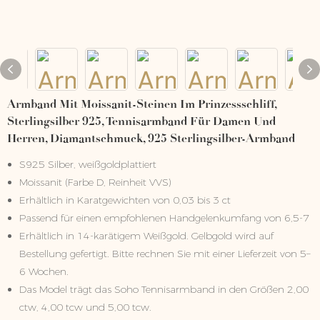
Armband Mit Moissanit-Steinen Im Prinzessschliff,
Sterlingsilber 925, Tennisarmband Für Damen Und
Herren, Diamantschmuck, 925 Sterlingsilber-Armband
S925 Silber, weißgoldplattiert
Moissanit (Farbe D, Reinheit VVS)
Erhältlich in Karatgewichten von 0,03 bis 3 ct
Passend für einen empfohlenen Handgelenkumfang von 6,5-7
Erhältlich in 14-karätigem Weißgold. Gelbgold wird auf
Bestellung gefertigt. Bitte rechnen Sie mit einer Lieferzeit von 5–
6 Wochen.
Das Model trägt das Soho Tennisarmband in den Größen 2,00
ctw, 4,00 tcw und 5,00 tcw.