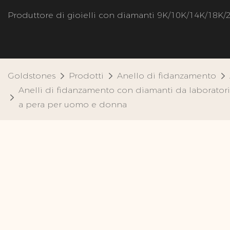
Produttore di gioielli con diamanti 9K/10K/14K/18K/
Goldstones
Prodotti
Anello di fidanzamento
Anelli di fidanzamento con diamanti da laboratorio p
a pera per uomo e donna