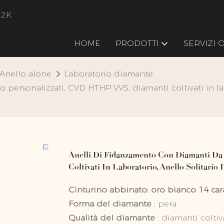
22K
HOME
PRODOTTI
SERVIZI
Anello alone
Laboratorio diamante
ersonalizzati, CVD HTHP VVS, diamanti coltivati ​​in lab
Anelli Di Fidanzamento Con Diamanti Da
Coltivati ​​in Laboratorio, Anello Solitar
Cinturino abbinato:
oro bianco 14 car
Forma del diamante
: pera
Qualità del diamante
: diamanti coltiva