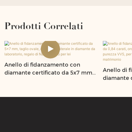
Prodotti Correlati
Anello di fidanzamento con
Anello di 
diamante certificato da 5x7 mm,
diamante d
taglio ovale, con pietra laterale in
carati, oro
diamante da laboratorio, regalo
colore DEF
di Natale unico per lei
anello di 
anniversar