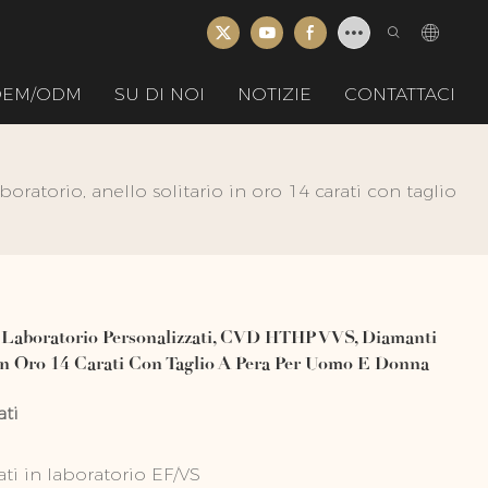
 OEM/ODM
SU DI NOI
NOTIZIE
CONTATTACI
oratorio, anello solitario in oro 14 carati con taglio
 Laboratorio Personalizzati, CVD HTHP VVS, Diamanti
io In Oro 14 Carati Con Taglio A Pera Per Uomo E Donna
ati
ti ​​in laboratorio EF/VS