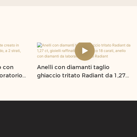
o con
Anelli con diamanti taglio
oratorio
ghiaccio tritato Radiant da 1,27
otondo, a 2
ct, gioielli raffinati in oro bianco
, per donne
18 carati, anello con diamanti da
laboratorio taglio Radiant