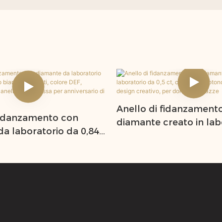
Anello di fidanzament
fidanzamento con
diamante creato in lab
a laboratorio da 0,84
da 0,5 ct, certificato, r
 bianco 18 carati,
strati, design creativo
, purezza VVS, per
e ragazze
promessa per
io di matrimonio