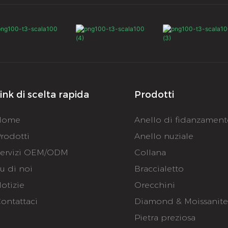
ink di scelta rapida
Prodotti
Home
Anello di fidanzamen
rodotti
Anello nuziale
ervizi OEM/ODM
Collana
u di noi
Braccialetto
otizie
Orecchini
ontattaci
Diamond & Moissanit
Pietra preziosa