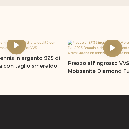
tennis in argento 925 di
Prezzo all'ingrosso VV
tà con taglio smeraldo
Moissanite Diamond Fu
te D color VVS1
Bracciale da tennis pl
2 mm 3 mm 4 mm Cat
tennis Moissanite nera