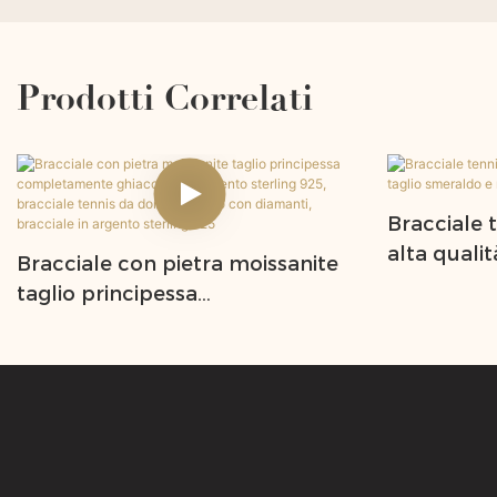
Prodotti Correlati
Bracciale 
alta quali
Bracciale con pietra moissanite
e moissani
taglio principessa
completamente ghiacciato in
argento sterling 925, bracciale
tennis da donna e uomo con
diamanti, bracciale in argento
sterling 925