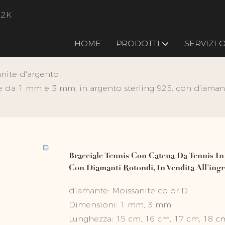
22K
HOME
PRODOTTI
SERVIZI
nite d'argento
e da 1 mm e 3 mm, in argento sterling 925, con diamanti
Bracciale Tennis Con Catena Da Tennis In
Con Diamanti Rotondi, In Vendita All'ing
diamante: Moissanite color D
Dimensioni: 1 mm, 3 mm
Lunghezza: 15 cm, 16 cm, 17 cm, 18 c