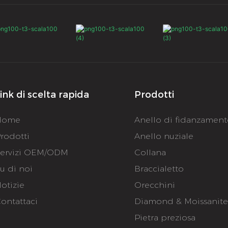
ink di scelta rapida
Prodotti
Home
Anello di fidanzamen
rodotti
Anello nuziale
ervizi OEM/ODM
Collana
u di noi
Braccialetto
otizie
Orecchini
ontattaci
Diamond & Moissanit
Pietra preziosa