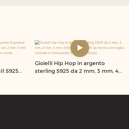
S
Gioielli Hip Hop in argento
ll S925
sterling S925 da 2 mm, 3 mm, 4
accato oro
mm, 5 mm, 6 mm, braccialetti da
ena da
tennis con taglio rotondo in
 verde
moissanite VVS e certificato