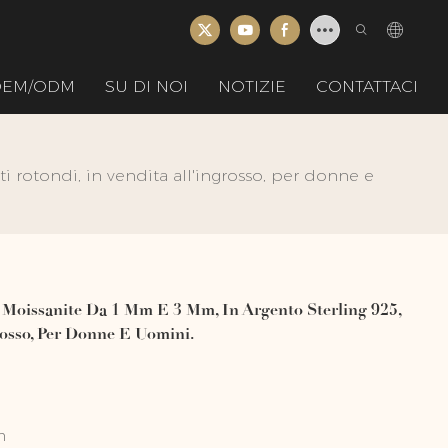
 OEM/ODM
SU DI NOI
NOTIZIE
CONTATTACI
 rotondi, in vendita all'ingrosso, per donne e
 Moissanite Da 1 Mm E 3 Mm, In Argento Sterling 925,
rosso, Per Donne E Uomini.
m