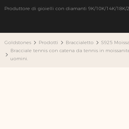
Produttore di gioielli con diamanti 9K/10K/14K/18K/
Goldstones
Prodotti
Braccialetto
S925 Moissa
Bracciale tennis con catena da tennis in moissanit
uomini.