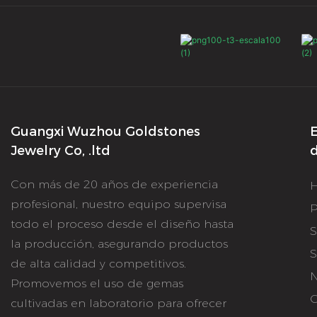
Guangxi Wuzhou Goldstones
E
Jewelry Co, .ltd
d
Con más de 20 años de experiencia
profesional, nuestro equipo supervisa
P
todo el proceso desde el diseño hasta
S
la producción, asegurando productos
S
de alta calidad y competitivos.
N
Promovemos el uso de gemas
C
cultivadas en laboratorio para ofrecer