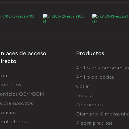
nlaces de acceso
Productos
irecto
Anillo de compromis
Home
Anillo de bodas
roductos
Collar
ervicios OEM/ODM
Pulsera
obre nosotros
Pendientes
oticias
Diamante & moissanit
ontáctenos
Piedra preciosa