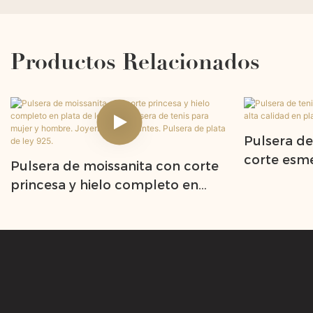
Productos Relacionados
Pulsera de
corte esme
Pulsera de moissanita con corte
en plata 9
princesa y hielo completo en
plata de ley 925. Pulsera de tenis
para mujer y hombre. Joyería de
diamantes. Pulsera de plata de
ley 925.