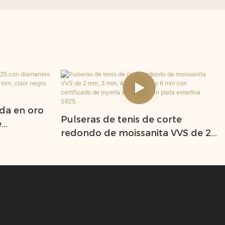
da en oro
Pulseras de tenis de corte
e
redondo de moissanita VVS de 2
mm, 3 mm y
mm, 3 mm, 4 mm, 5 mm y 6 mm
rde.
con certificado de joyería de hip
hop en plata esterlina S925.