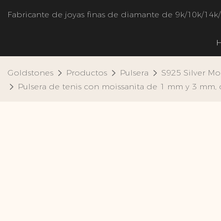
Fabricante de joyas finas de diamante de 9k/10k/14k
Goldstones
Productos
Pulsera
S925 Silver Mo
Pulsera de tenis con moissanita de 1 mm y 3 mm, 