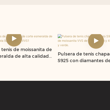
 tenis de moissanita de
Pulsera de tenis chapa
ralda de alta calidad
S925 con diamantes d
25, color D, VVS1
moissanita VVS de 2 
4 mm, color negro y ve