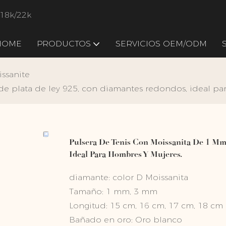
/18k/22k
HOME
PRODUCTOS
SERVICIOS OEM/ODM
issanite
de plata de ley 925, con diamantes redondos, ideal pa
Pulsera De Tenis Con Moissanita De 1 Mm
Ideal Para Hombres Y Mujeres.
diamante: color D Moissanita
Tamaño: 1 mm, 3 mm
Longitud: 15 cm, 16 cm, 17 cm, 18 cm
Bañado en oro: Oro blanco