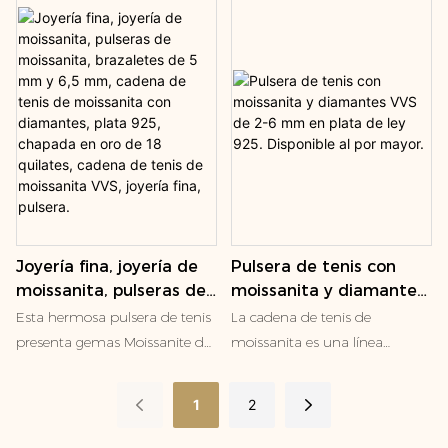
piezas hechas a mano
presentan maravillosamente
su solicitud de diamantes,
haciendo que cada momento
sea memorable. Explora
nuestra colección y encuentra
el accesorio perfecto para
celebrar tu historia única.
Joyería fina, joyería de
Pulsera de tenis con
moissanita, pulseras de
moissanita y diamantes
moissanita, brazaletes
VVS de 2-6 mm en plata
Esta hermosa pulsera de tenis
La cadena de tenis de
de 5 mm y 6,5 mm,
de ley 925. Disponible al
presenta gemas Moissanite de
moissanita es una línea
cadena de tenis de
por mayor.
corte brillante redondo, calidad
continua de brillantes piedras
moissanita con
VS, E/F, engastadas en oro
preciosas de moissanita
1
2
diamantes, plata 925,
blanco, amarillo o rosa S925
colocadas a la perfección en
chapada en oro de 18
de 18 k. El peso total en
una cadena de metal precioso,