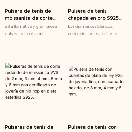
Pulsera de tenis de
Pulsera de tenis
moissanita de corte
chapada en oro S925
esmeralda de alta
con diamantes de
Esta llamativa y glamurosa
Los diamantes blancos,
calidad en plata 925,
moissanita VVS de 2
pulsera de tenis con
conocidos por su brillante
color D, VVS1
mm, 3 mm y 4 mm,
diamantes de talla esmeralda
resplandor, aportan un toque
color negro y verde.
embellece la muñeca con un
clásico y elegante. Los
aura de luz brillante.
diamantes negros, con su
encanto único y misterioso,
añaden un toque
contemporáneo y
vanguardista al diseño. El peso
total en quilates de los
diamantes de la pulsera es de
2,00 quilates, ofreciendo un
despliegue sustancial de brillo
y contraste. El engaste de 4
Pulseras de tenis de
Pulsera de tenis con
garras fija los diamantes en su