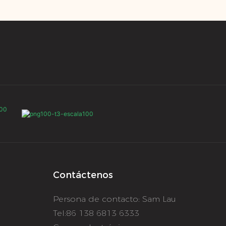
Contáctenos
Persona de contacto: Sam Lau
o
Tel:86 138 6813 6333