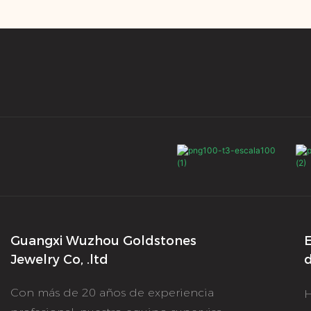
VS, E/F, en
chapada 
blanco, ama
quilates,
S925 de 18 
tenis de 
en quilates
joyería fi
ct/0,06 ct/0
según la lo
Guangxi Wuzhou Goldstones
E
Jewelry Co, .ltd
d
Con más de 20 años de experiencia