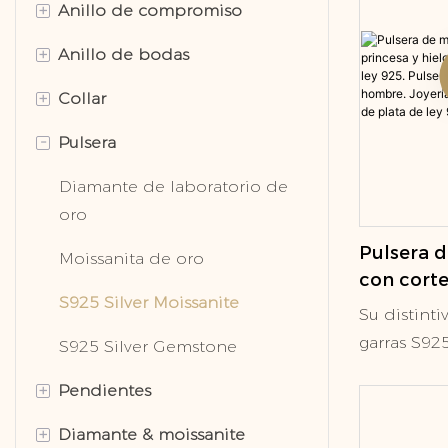
+
Anillo de compromiso
+
Anillo de bodas
Anillo de halo
+
Collar
Anillo solitario
Anillo de boda clásico
-
Pulsera
Tres anillo de piedra
Anillo de bodas moderno
Diamante de laboratorio de
oro
Anillo de eternidad
Anillo de hombres
Diamante de laboratorio de
Moissanita de oro
oro
Pulsera d
S925 Silver Moissanite
Moissanita de oro
con corte
Collar de oro sólido
S925 Silver Moissanite
hielo com
Su distinti
de ley 92
garras S925
S925 Silver Gemstone
S925 Silver Gemstone
tenis par
suave y r
hombre. 
+
Pendientes
permite q
diamantes
diamante c
+
Diamante & moissanite
Diamante de laboratorio de
plata de l