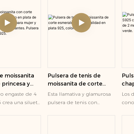
e moissanita
Pulsera de tenis de
Puls
 princesa y
moissanita de corte
chap
pleto en plata
esmeralda de alta
con
vo engaste de 4
Esta llamativa y glamurosa
Los 
5. Pulsera de
calidad en plata 925,
mois
 crea una silueta
pulsera de tenis con
cono
a mujer y
color D, VVS1
mm,
edondeada que
diamantes de talla
resp
Joyería de
colo
ue cada
esmeralda embellece la
toque
. Pulsera de
apte la luz
muñeca con un aura de luz
Los 
ey 925.