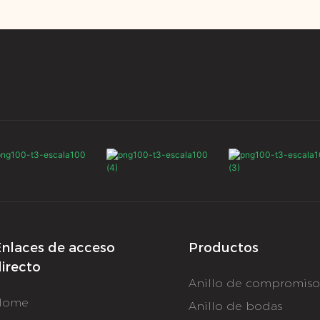
gastadas en oro
moissanita colocadas a la
en oro de 18
ocasión.
rillo o rosa
perfección en una cadena
 cadena de
k. El peso total
de metal precioso, creando
moissanita VVS,
 varía entre 0,03
una pieza de joyería
na, pulsera.
,1 ct/0,3 ct/0,4 ct
elegante y llamativa.
ngitud elegida.
Conocida por su
excepcional fuego y brillo,
la moissanita rivaliza
estrechamente con el
diamante en propiedades
ópticas y, al mismo tiempo,
ofrece una asequibilidad
significativa.
nlaces de acceso
Productos
irecto
Anillo de compromis
Home
Anillo de bodas