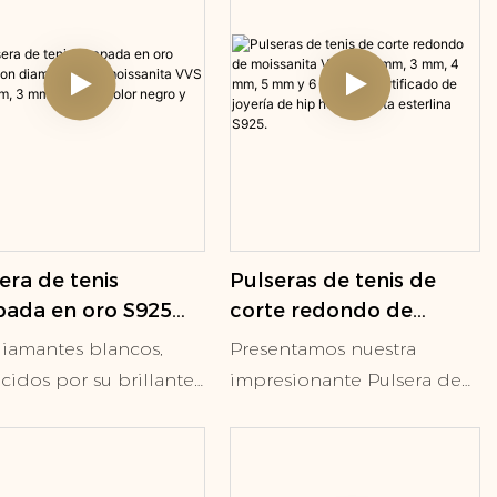
era de tenis
Pulseras de tenis de
ada en oro S925
corte redondo de
 diamantes de
moissanita VVS de 2
diamantes blancos,
Presentamos nuestra
sanita VVS de 2
mm, 3 mm, 4 mm, 5
cidos por su brillante
impresionante Pulsera de
 3 mm y 4 mm,
mm y 6 mm con
landor, aportan un
Tenis de Diamantes (2 ct),
r negro y verde.
certificado de joyería de
 clásico y elegante.
una hermosa y clásica pieza
hip hop en plata
diamantes negros, con
de nuestra colección. Está
esterlina S925.