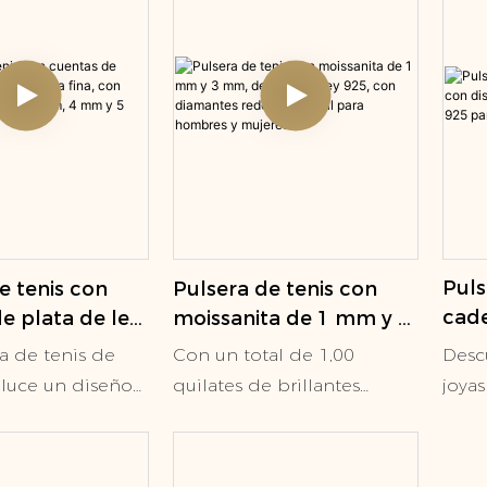
quier ángulo. ¿El
brillante.
su e
 Una pulsera con
mist
d, dimensión y
toqu
nconfundible.
vangu
en 0,03-3,00 ct.
peso 
los d
es de
ofre
susta
contr
Puls
e tenis con
Pulsera de tenis con
garra
cade
e plata de ley
moissanita de 1 mm y 3
su lu
dise
ería fina, con
mm, de plata de ley
Desc
a de tenis de
Con un total de 1,00
entr
plat
helado, de 3
925, con diamantes
joya
luce un diseño
quilates de brillantes
realz
muje
 y 5 mm.
redondos, ideal para
Moiss
legante, con una
diamantes de talla
estil
hombres y mujeres.
perfe
tinua de
redonda, cada piedra está
prop
signi
blancos. Cada
engastada con maestría en