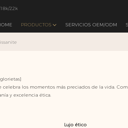
/18k/22k
HOME
PRODUCTOS
SERVICIOS OEM/ODM
issanite
glorietas]
ue celebra los momentos más preciados de la vida. Com
nía y excelencia ética.
Lujo ético