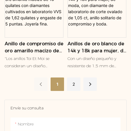
forma de corazón, adornada
con tres piedras brillantes, lo
que le añade un toque extra
de elegancia y encanto. Sus
cantos están adornados con
pequeñas piedras redondas en
Anillo de compromiso de
Anillos de oro blanco de
engaste pavé, que
oro amarillo macizo de
14k y 18k para mujer, de
complementan a la perfección
18 quilates con
moda, con diamante de
"Los anillos Toi Et Moi se
Con un diseño pequeño y
el diamante central y la galería
diamantes cultivados en
laboratorio de corte
consideran un diseño
resistente de 1,5 mm de
en forma de corazón.
laboratorio VVS de 1,62
ovalado de 1,05 ct, anillo
personalizado y no están
ancho, el diamante elegido se
quilates y engaste de 5
solitario de compromiso
cubiertos por nuestra política
destacará en este elegante
1
2
puntas. Joyería fina.
y boda.
de cambio o reembolso de 30
anillo de compromiso.
días. Aún están cubiertos por
nuestra garantía de fabricación
Envíe su consulta
de por vida".
Nombre