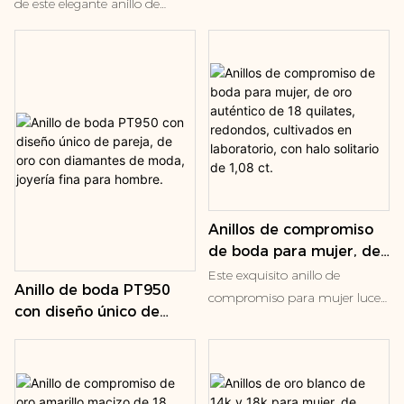
cultivados en
Doble Capa Martillo
de este elegante anillo de
matrimonio o buscando un
laboratorio y talla
Decoración Joyería Fina
diamantes de talla esmeralda.
regalo romántico, viene en
esmeralda para hombre.
para Hombres Mujeres
La larga hilera vertical de
tallas de ani
diamantes esmeralda
cultivados en laboratorio crea
un efecto de salón de espejos
que te encantará todo el día.
Este anillo de diamantes
esmeralda es la base perfecta
para un conjunto de anillos de
Anillos de compromiso
inspiración vintage, pero
de boda para mujer, de
también crea un impacto
oro auténtico de 18
elegante al usarlo solo.
Este exquisito anillo de
Anillo de boda PT950
quilates, redondos,
compromiso para mujer luce
con diseño único de
cultivados en
un diamante redondo brillante
pareja, de oro con
laboratorio, con halo
cultivado en laboratorio en el
diamantes de moda,
solitario de 1,08 ct.
centro. El diamante se sostiene
joyería fina para
mediante una galería en
hombre.