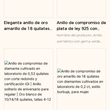
Elegante anillo de oro
Anillo de compromiso de
amarillo de 18 quilates
plata de ley 925 con
con banda ancha y
forma de hoja y
Nombre del producto: Anillo
diseño de cúpula
esmeralda de
asimétrico con gema verde
gruesa, de la marca
laboratorio, joyería de
talla cojín 🌟 Puntos clave de
Goldstones Jewelry, con
lujo, venta al por mayor,
venta Diseño asimétrico
gema de zafiro
anillo de boda para
llamativo El anillo presenta
sintético.
mujer
una silueta audaz de brazo
abierto, que combina una rica
piedra central verde con un
grupo en cascada de piedras
blancas talla pera en un lado,
creando un contraste
moderno y llamativo que
destaca de los estilos