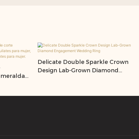
Delicate Double Sparkle Crown
e
Design Lab-Grown Diamond
esmeralda
Engagement Wedding Ring
 18
ería fina,
amantes