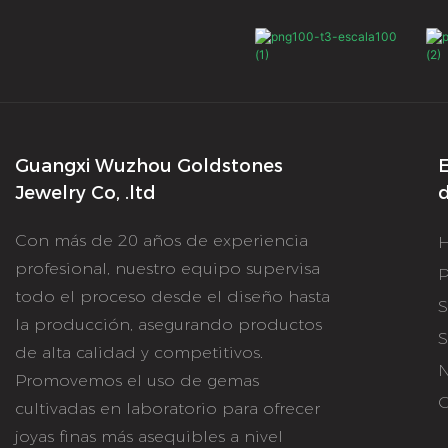
Guangxi Wuzhou Goldstones
E
Jewelry Co, .ltd
d
Con más de 20 años de experiencia
profesional, nuestro equipo supervisa
P
todo el proceso desde el diseño hasta
S
la producción, asegurando productos
S
de alta calidad y competitivos.
N
Promovemos el uso de gemas
C
cultivadas en laboratorio para ofrecer
joyas finas más asequibles a nivel