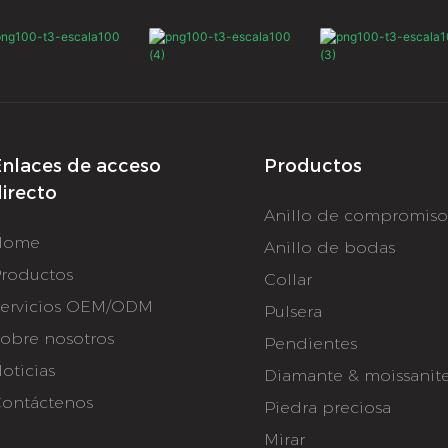
nlaces de acceso
Productos
irecto
Anillo de compromis
Home
Anillo de bodas
roductos
Collar
ervicios OEM/ODM
Pulsera
obre nosotros
Pendientes
oticias
Diamante & moissanit
ontáctenos
Piedra preciosa
Mirar