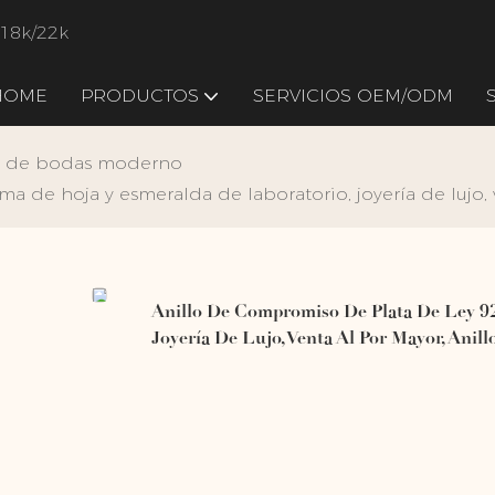
/18k/22k
HOME
PRODUCTOS
SERVICIOS OEM/ODM
o de bodas moderno
a de hoja y esmeralda de laboratorio, joyería de lujo, 
Anillo De Compromiso De Plata De Ley 9
Joyería De Lujo, Venta Al Por Mayor, Anil