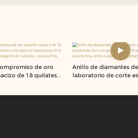
 compromiso de oro
Anillo de diamantes d
acizo de 18 quilates
laboratorio de corte 
tes cultivados en
fino con giro de oro de
o VVS de 1,62 quilates y
quilates para mujer, joy
 5 puntas. Joyería fina.
anillo cuadrado de di
para mujer.