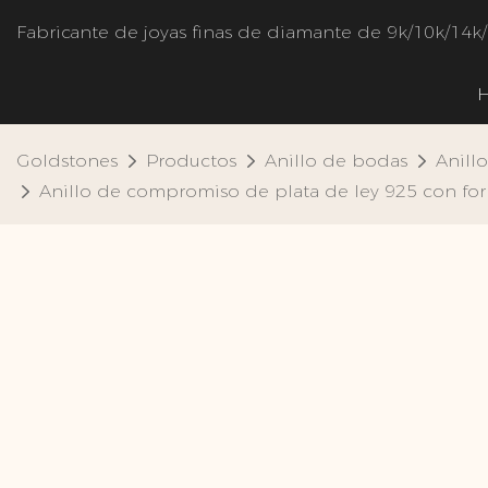
Fabricante de joyas finas de diamante de 9k/10k/14k
Goldstones
Productos
Anillo de bodas
Anill
Anillo de compromiso de plata de ley 925 con form