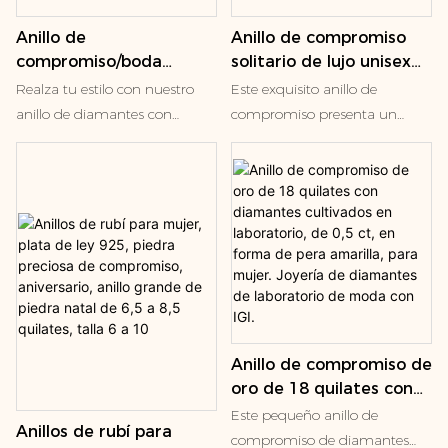
su tamaño y resplandor para
Anillo de
Anillo de compromiso
una apariencia
compromiso/boda
solitario de lujo unisex
verdaderamente lujosa.
personalizado de oro
con diamante cultivado
Realza tu estilo con nuestro
Este exquisito anillo de
Engastado en una sólida
macizo de 14 quilates
en laboratorio, talla
anillo de diamantes con
compromiso presenta un
banda de oro blanco de 18
con diamantes de
marquesa, PT950.
engaste biselado. Elaborado
deslumbrante diamante talla
quilates, este anillo combina
laboratorio talla pera.
Regalo ideal para bodas.
meticulosamente en oro
cojín, elegantemente
durabilidad, elegancia y una
Diseño moderno para
blanco de 14 quilates, esta
engastado en una clásica
calidad digna de inversión.
mujer.
pieza atemporal presenta un
montura de cuatro puntas
Cada rubí sintético se crea
deslumbrante diamante talla
que realza su brillo y
meticulosamente para replicar
pera (0,145 ct) elegantemente
resplandor. La elegante y
el proceso de formación
engastado en un moderno
pulida banda talla marquesa
natural, garantizando una
bisel. Versátil y elegante, es
complementa el diamante,
claridad perfecta, un color
perfecto tanto para la
ofreciendo un estilo atemporal
uniforme y un impacto ético
Anillo de compromiso de
sofisticación diaria como para
y sofisticado. Perfecto para
nulo. Ya sea que busque un
oro de 18 quilates con
ocasiones especiales. Destaca
quienes buscan una
anillo de compromiso, un
diamantes cultivados en
con sutileza y belleza
combinación de elegancia
Este pequeño anillo de
regalo especial de aniversario o
Anillos de rubí para
laboratorio, de 0,5 ct, en
perdurable.
tradicional y sencillez
compromiso de diamantes
una pieza llamativa para el día