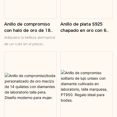
Anillo de plata S925
Anillo de compromiso
chapado en oro con 6
con halo de oro de 18
esmeraldas de 6 mm en
quilates y rubí talla pera
Adquiera la belleza atemporal
forma de torre para
de 6x9 mm con engaste
de un rubí sin el precio
mujer, regalo de
biselado, ideal para
exorbitante con nuestro anillo
compromiso o
regalo, fiesta o
de rubí sintético de oro de 18
cumpleaños.
aniversario.
quilates. Esta pieza
deslumbrante presenta un
impresionante rubí sintético de
talla pera en un vibrante rojo
sangre de paloma, que irradia
un brillo y una intensidad
excepcionales. El halo de
brillantes piedras de acento
enmarca el rubí, amplificando