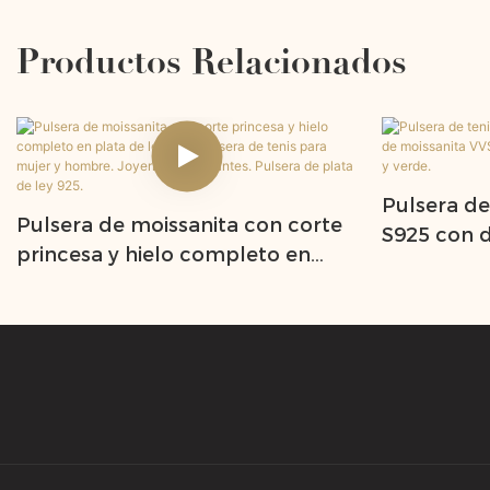
Productos Relacionados
Pulsera de
Pulsera de moissanita con corte
S925 con 
princesa y hielo completo en
moissanit
plata de ley 925. Pulsera de tenis
4 mm, colo
para mujer y hombre. Joyería de
diamantes. Pulsera de plata de
ley 925.