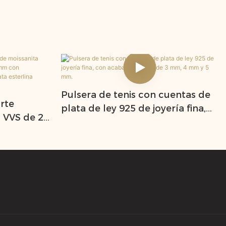
Pulsera de tenis con cuentas de
rte
plata de ley 925 de joyería fina,
 VVS de 2
con acabado helado, de 3 mm, 4
m y 6 mm
mm y 5 mm.
ría de hip
S925.