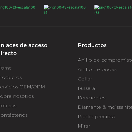
nlaces de acceso
Productos
irecto
Anillo de compromis
Home
Anillo de bodas
roductos
Collar
ervicios OEM/ODM
Pulsera
obre nosotros
Pendientes
oticias
Diamante & moissanit
ontáctenos
Piedra preciosa
Mirar