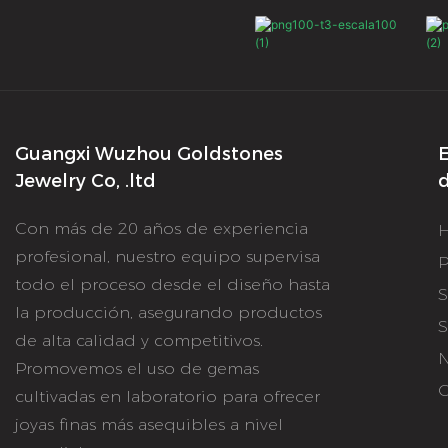
Guangxi Wuzhou Goldstones
E
Jewelry Co, .ltd
d
Con más de 20 años de experiencia
profesional, nuestro equipo supervisa
P
todo el proceso desde el diseño hasta
S
la producción, asegurando productos
S
de alta calidad y competitivos.
N
Promovemos el uso de gemas
C
cultivadas en laboratorio para ofrecer
joyas finas más asequibles a nivel