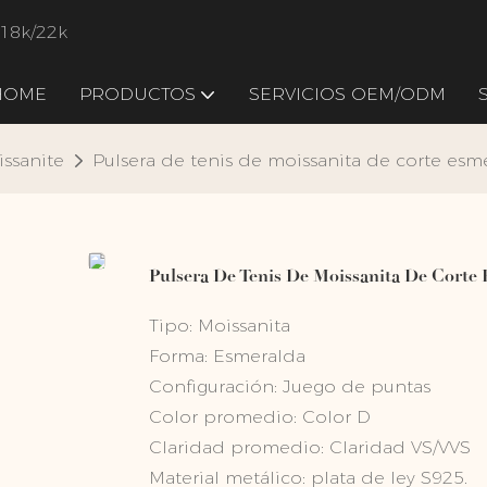
/18k/22k
HOME
PRODUCTOS
SERVICIOS OEM/ODM
issanite
Pulsera de tenis de moissanita de corte esme
Pulsera De Tenis De Moissanita De Corte 
Tipo: Moissanita
Forma: Esmeralda
Configuración: Juego de puntas
Color promedio:
Color
D
Claridad promedio:
Claridad
VS/VVS
Material metálico: plata de ley S925.