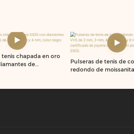
 tenis chapada en oro
Pulseras de tenis de co
diamantes de
redondo de moissanita
a VVS de 2 mm, 3 mm y
mm, 3 mm, 4 mm, 5 m
r negro y verde.
con certificado de joye
hop en plata esterlina 