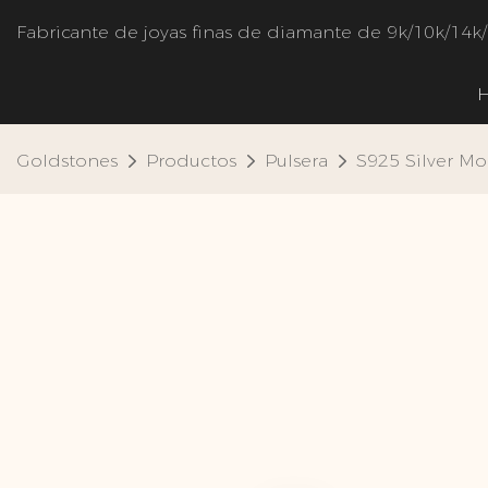
Fabricante de joyas finas de diamante de 9k/10k/14k
Goldstones
Productos
Pulsera
S925 Silver Mo