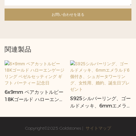
お問い合わせを送る
関連製品
6x9mm ペアカットルビー
S925シルバーリング、ゴー
18Kゴールド ハローエンゲ
ルドメッキ、6mmエメラル
ージリング ベゼルセッティ
ド6個付き、シュガータワー
ング ギフト パーティー 記
リング、女性用、婚約、誕
念日
生日プレゼント
Copyright©2025 Goldstones |
サイトマップ